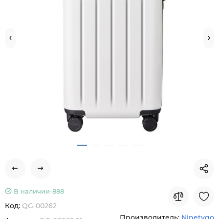
В наличии-
888
Код:
QG-00262
Производитель:
Ninetygo