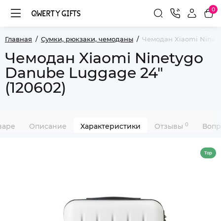
0
Главная
Сумки, рюкзаки, чемоданы
Чемодан Xiaomi Ninety
Чемодан Xiaomi Ninetygo
Danube Luggage 24"
(120602)
0
варе
Описание
Характеристики
Отзывы
Вопр
Top