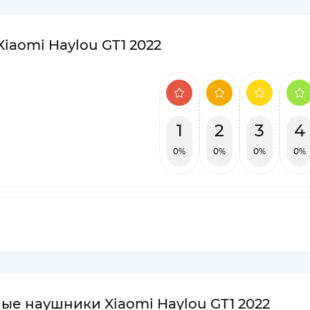
aomi Haylou GT1 2022
1
2
3
4
0%
0%
0%
0%
ые наушники Xiaomi Haylou GT1 2022