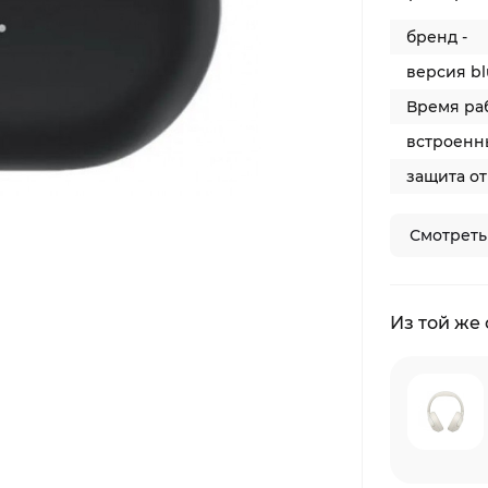
бренд -
версия bl
Время раб
встроенны
защита от
Смотреть
Из той же