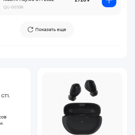
QG-00338
Показать еще
GT1.
сов
ы.