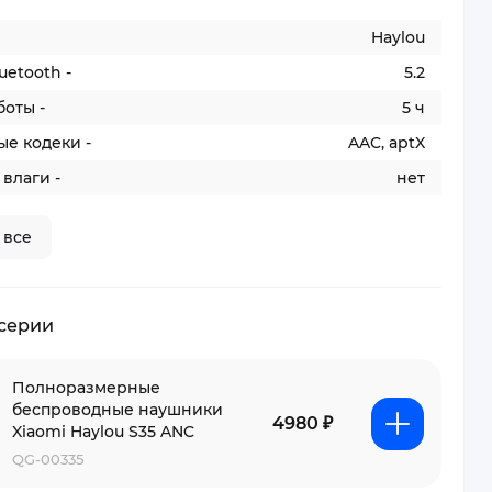
Haylou
uetooth -
5.2
оты -
5 ч
е кодеки -
AAC, aptX
 влаги -
нет
 все
 серии
Полноразмерные
беспроводные наушники
4980 ₽
Xiaomi Haylou S35 ANC
QG-00335