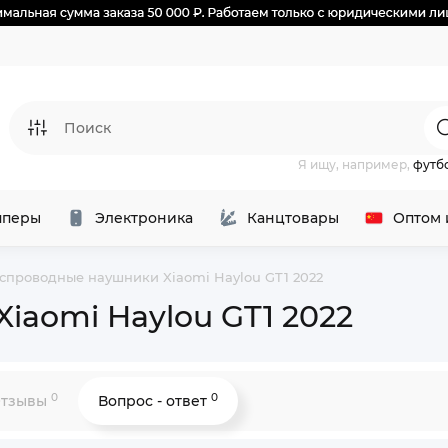
Я ищу, например,
футб
перы
Электроника
Канцтовары
Оптом 
спроводные наушники Xiaomi Haylou GT1 2022
iaomi Haylou GT1 2022
0
0
тзывы
Вопрос - ответ