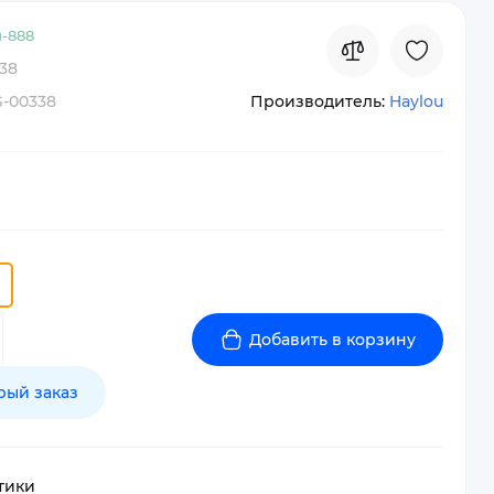
-
888
38
-00338
Производитель:
Haylou
Добавить в корзину
рый заказ
тики