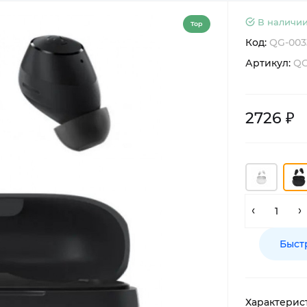
В наличии
Top
Код:
QG-003
Артикул:
QG
2726 ₽
Быст
Характерис