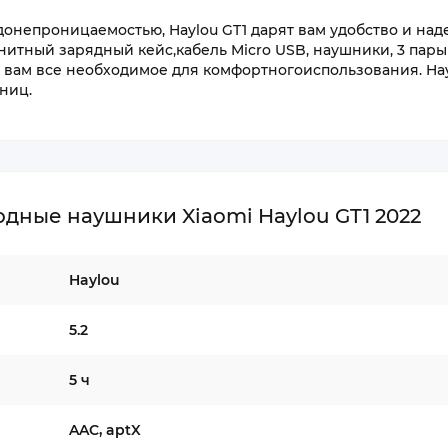
онепроницаемостью, Haylou GT1 дарят вам удобство и над
нитный зарядный кейс,кабель Micro USB, наушники, 3 пары
вам все необходимое для комфортногоиспользования. Hayl
ниц.
дные наушники Xiaomi Haylou GT1 2022
Haylou
5.2
5 ч
AAC, aptX