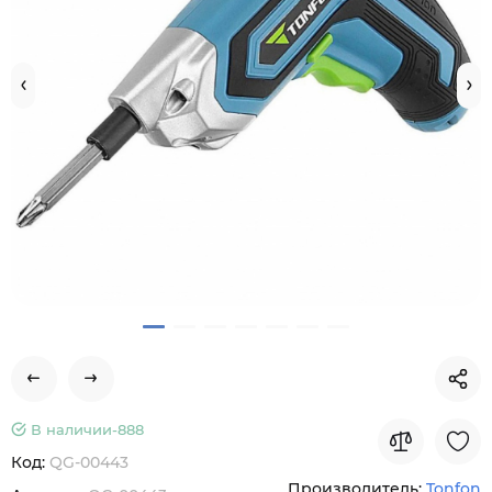
В наличии-
888
Код:
QG-00443
Производитель:
Tonfon