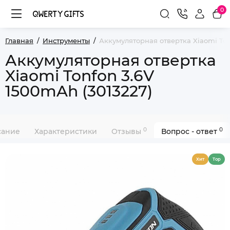
0
Главная
Инструменты
Аккумуляторная отвертка Xiaomi Ton
Аккумуляторная отвертка
Xiaomi Tonfon 3.6V
1500mAh (3013227)
0
0
сание
Характеристики
Отзывы
Вопрос - ответ
Хит
Top