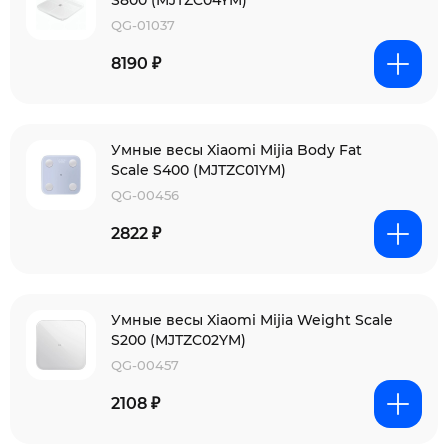
S800 (MJTZC04YM)
QG-01037
8190 ₽
Умные весы Xiaomi Mijia Body Fat
Scale S400 (MJTZC01YM)
QG-00456
2822 ₽
Умные весы Xiaomi Mijia Weight Scale
S200 (MJTZC02YM)
QG-00457
2108 ₽