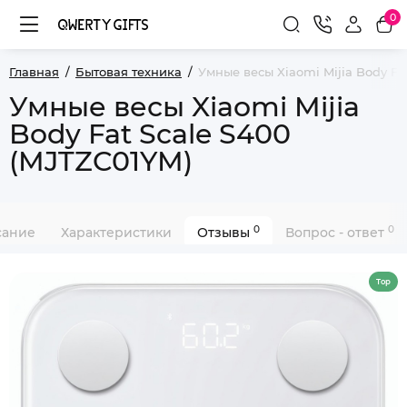
0
Главная
Бытовая техника
Умные весы Xiaomi Mijia Body Fa
Умные весы Xiaomi Mijia
Body Fat Scale S400
(MJTZC01YM)
0
0
сание
Характеристики
Отзывы
Вопрос - ответ
Top