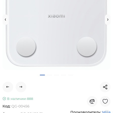
В наличии-
888
Код:
QG-00456
Производитель:
Mijia