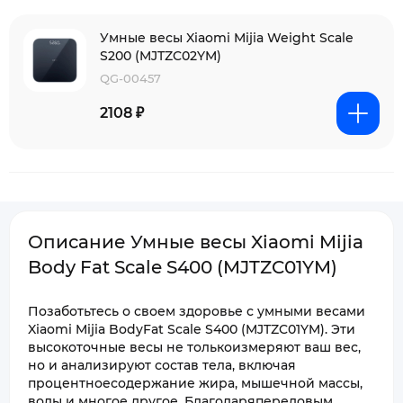
Умные весы Xiaomi Mijia Weight Scale
S200 (MJTZC02YM)
QG-00457
2108 ₽
Описание Умные весы Xiaomi Mijia
Body Fat Scale S400 (MJTZC01YM)
Позаботьтесь о своем здоровье с умными весами
Xiaomi Mijia BodyFat Scale S400 (MJTZC01YM). Эти
высокоточные весы не толькоизмеряют ваш вес,
но и анализируют состав тела, включая
процентноесодержание жира, мышечной массы,
воды и многое другое. Благодаряпередовым