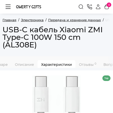
0
Главная
Электроника
Передача и хранение данных
USB-
USB-C кабель Xiaomi ZMI
Type-C 100W 150 cm
(AL308E)
0
варе
Описание
Характеристики
Отзывы
Вопр
Top