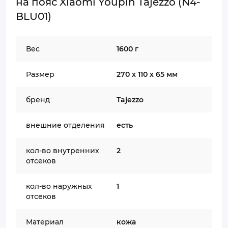
на пояс Xiaomi Youpin Tajezzo (N4-
BLU01)
Вес
1600 г
Размер
270 х 110 х 65 мм
бренд
Tajezzo
внешние отделения
есть
кол-во внутренних
2
отсеков
кол-во наружных
1
отсеков
Материал
кожа