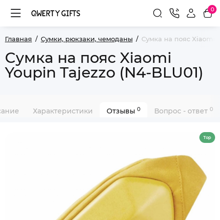
0
Главная
Сумки, рюкзаки, чемоданы
Сумка на пояс Xiaomi Y
Сумка на пояс Xiaomi
Youpin Tajezzo (N4-BLU01)
0
0
сание
Характеристики
Отзывы
Вопрос - ответ
Top