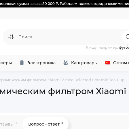
Я ищу, например,
футб
перы
Электроника
Канцтовары
Оптом 
рамическим фильтром Xiaomi Zesee Selected Ceramic Tea Cup
ическим фильтром Xiaomi Ze
0
0
тзывы
Вопрос - ответ