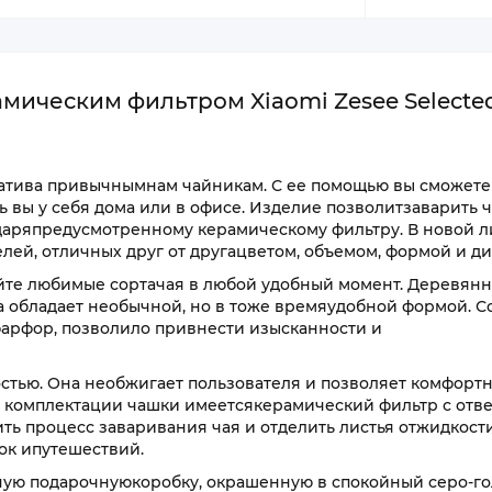
мическим фильтром Xiaomi Zesee Selecte
рнатива привычнымнам чайникам. С ее помощью вы сможете
 вы у себя дома или в офисе. Изделие позволитзаварить ч
даряпредусмотренному керамическому фильтру. В новой 
елей, отличных друг от другацветом, объемом, формой и д
йте любимые сортачая в любой удобный момент. Деревянн
 обладает необычной, но в тоже времяудобной формой. С
фарфор, позволило привнести изысканности и
стью. Она необжигает пользователя и позволяет комфортн
В комплектации чашки имеетсякерамический фильтр с отв
ть процесс заваривания чая и отделить листья отжидкости
ок ипутешествий.
ьную подарочнуюкоробку, окрашенную в спокойный серо-г