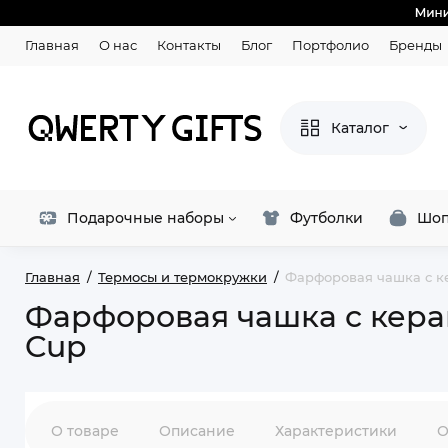
Главная
О нас
Контакты
Блог
Портфолио
Бренды
Каталог
Подарочные наборы
Футболки
Шоп
Главная
Термосы и термокружки
Фарфоровая чашка с ке
Фарфоровая чашка с керам
Cup
О товаре
Описание
Характеристики
О