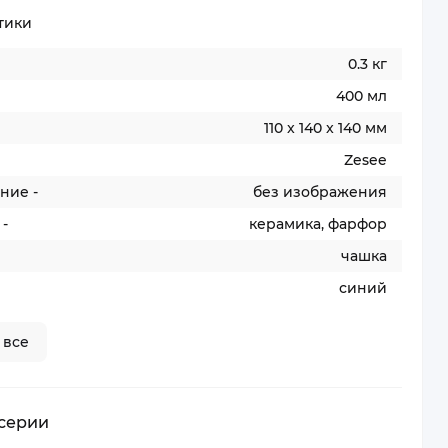
тики
0.3 кг
400 мл
110 x 140 x 140 мм
Zesee
ние -
без изображения
-
керамика, фарфор
чашка
синий
 все
 серии