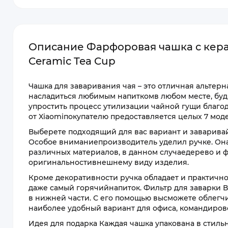
Описание Фарфоровая чашка с кера
Ceramic Tea Cup
Чашка для заваривания чая – это отличная альте
насладиться любимым напиткомв любом месте, будь
упростить процесс утилизации чайной гущи благо
от Xiaomiпокупателю предоставляется целых 7 мод
Выберете подходящий для вас вариант и заварива
Особое вниманиепроизводитель уделил ручке. Она
различных материалов, в данном случаедерево и 
оригинальностивнешнему виду изделия.
Кроме декоративности ручка обладает и практично
даже самый горячийнапиток. Фильтр для заварки 
в нижней части. С его помощью высможете облегчи
наиболее удобный вариант для офиса, командиров
Идея для подарка Каждая чашка упакована в стил