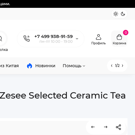
0
+7 499 938-91-59
пн-пт 10:00 - 19:00
Профиль
Корзина
олка
из Китая
Новинки
Помощь
1/2
see Selected Ceramic Tea