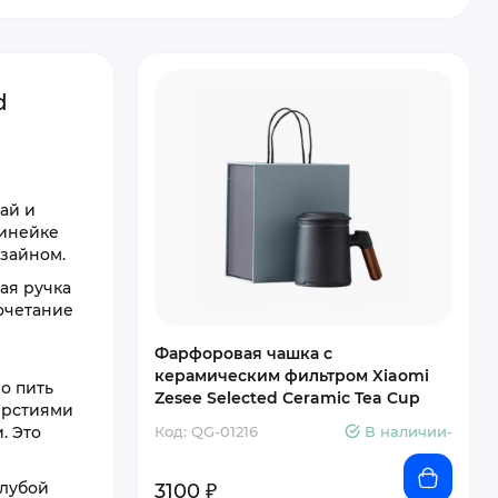
d
ай и
линейке
изайном.
ая ручка
очетание
Фарфоровая чашка с
керамическим фильтром Xiaomi
о пить
Zesee Selected Ceramic Tea Cup
ерстиями
. Это
Код: QG-01216
В наличии-
олубой
3100 ₽