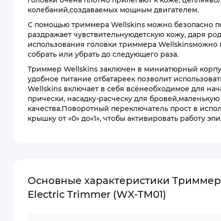
головки очень плотно прилегают к коже, цепляявол
колебаний,создаваемых мощным двигателем.
С помощью триммера Wellskins можно безопасно по
раздражает чувствительнуюдетскую кожу, даря ро
использования головки триммера Wellskinsможно п
собрать или убрать до следующего раза.
Триммер Wellskins заключен в миниатюрный корпус
удобное питание отбатареек позволит использоват
Wellskins включает в себя всёнеобходимое для нача
прически, насадку-расческу для бровей,маленькую
качества.Поворотный переключатель прост в испо
крышку от «0» до«1», чтобы активировать работу эпи
Основные характеристики Триммер д
Electric Trimmer (WX-TM01)