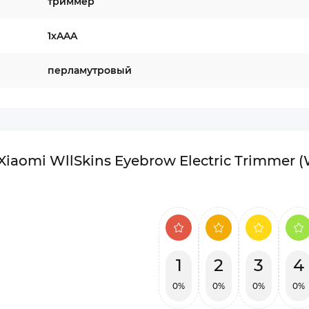
триммер
1хAAA
перламутровый
iaomi WllSkins Eyebrow Electric Trimmer 
1
2
3
4
0%
0%
0%
0%