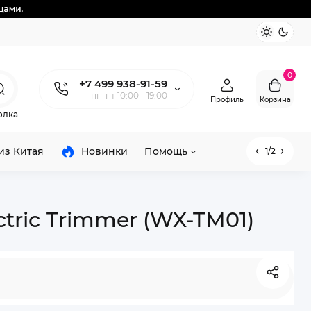
0
+7 499 938-91-59
пн-пт 10:00 - 19:00
Профиль
Корзина
олка
из Китая
Новинки
Помощь
1/2
tric Trimmer (WX-TM01)