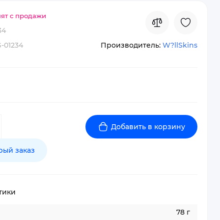
нят с продажи
34
-01234
Производитель:
W?llSkins
Добавить в корзину
рый заказ
тики
78 г