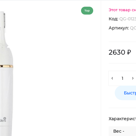
Этот товар с
Top
Код:
QG-012
Артикул:
QG
2630 ₽
Быст
Характерис
Вес -