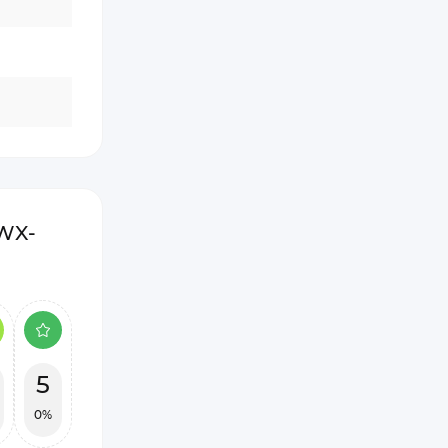
(WX-
5
0%