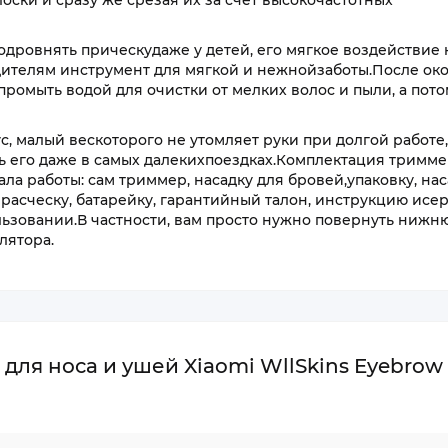
оски и сразу же срезая их за счет высокочастотных
дровнять прическудаже у детей, его мягкое воздействие 
дителям инструмент для мягкой и нежнойзаботы.После ок
ромыть водой для очистки от мелких волос и пыли, а пот
, малый вескоторого не утомляет руки при долгой работе,
ь его даже в самых далекихпоездках.Комплектация тримм
ла работы: сам триммер, насадку для бровей,упаковку, нас
 расческу, батарейку, гарантийный талон, инструкцию исе
льзовании.В частности, вам просто нужно повернуть нижн
лятора.
ля носа и ушей Xiaomi WllSkins Eyebrow