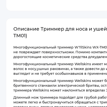
Описание Триммер для носа и ушей X
TM01)
Многофункциональный триммер W?llSkins WX-TM0
не повреждает поверхностькожи. Помимо компактн
дорогостоящие косметические средства дляудален
Многофункциональный триммер Wellskins имеет м
волос в носу,ушных раковинах, а также довести до
выглядит и не требует особыхнавыков в применен
Многофункциональный триммер Wellskins может без
бритвенного станкаили электрической бритвы, ос
триммера Wellskins может наклоняться впределах 
Длинный нож триммера подойдет для грубой работы
можете легко и быстронаучиться обращаться с тр