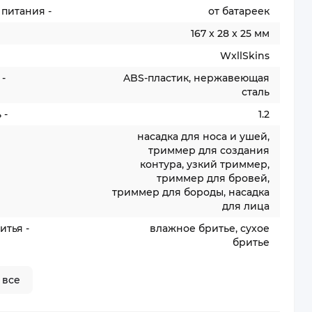
питания -
от батареек
167 x 28 x 25 мм
WxllSkins
-
ABS-пластик, нержавеющая
сталь
 -
1.2
насадка для носа и ушей,
триммер для создания
контура, узкий триммер,
триммер для бровей,
триммер для бороды, насадка
для лица
итья -
влажное бритье, сухое
бритье
 все