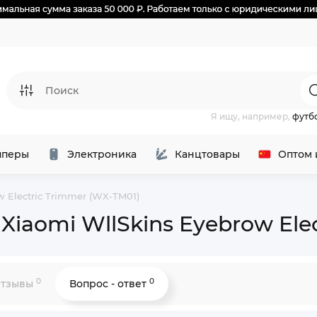
Я ищу, например,
футб
перы
Электроника
Канцтовары
Оптом 
 Electric Trimmer (WX-TM01)
iaomi WllSkins Eyebrow Elec
0
0
тзывы
Вопрос - ответ