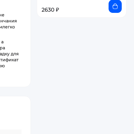
2630 ₽
не
ончания
омлегко
 а
ера
адку для
ртификат
юю