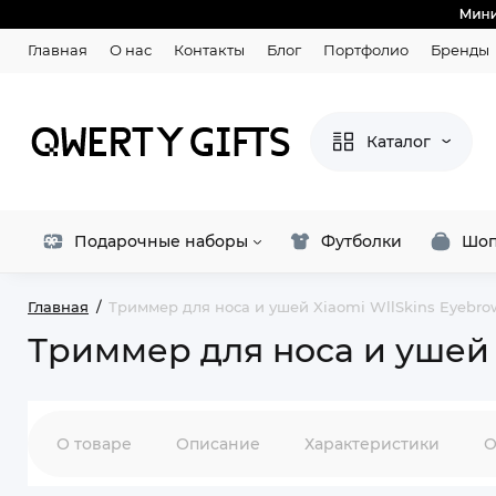
Главная
О нас
Контакты
Блог
Портфолио
Бренды
Каталог
Подарочные наборы
Футболки
Шоп
Главная
Триммер для носа и ушей Xiaomi WllSkins Eyebrow
Триммер для носа и ушей X
О товаре
Описание
Характеристики
О