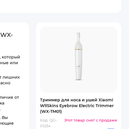
(WX-
 который
дные или
т лишних
расно
тличие от
Триммер для носа и ушей Xiaomi
ка
WllSkins Eyebrow Electric Trimmer
.
(WX-TM01)
. Вы
Код: QG-
Этот товар снят с продажи
реющие
01234