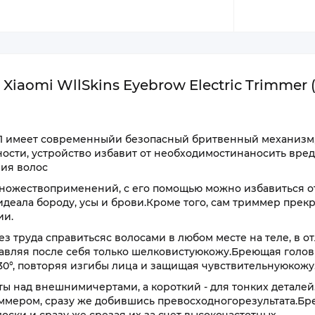
iaomi WllSkins Eyebrow Electric Trimmer 
1 имеет современныйи безопасный бритвенный механизм,
ости, устройство избавит от необходимостинаносить вре
ия волос
ножествоприменений, с его помощью можно избавиться о
 идеала бороду, усы и брови.Кроме того, сам триммер прек
ии.
 труда справитьсяс волосами в любом месте на теле, в о
тавляя после себя только шелковистуюкожу.Бреющая голов
30­°, повторяя изгибы лица и защищая чувствительнуюкожу
 над внешнимичертами, а короткий - для тонких деталей
иммером, сразу же добившись превосходногорезультата.Б