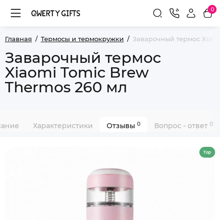
0
Главная
Термосы и термокружки
Заварочный термос Xiaom
Заварочный термос
Xiaomi Tomic Brew
Thermos 260 мл
0
0
сание
Характеристики
Отзывы
Вопрос - ответ
Top