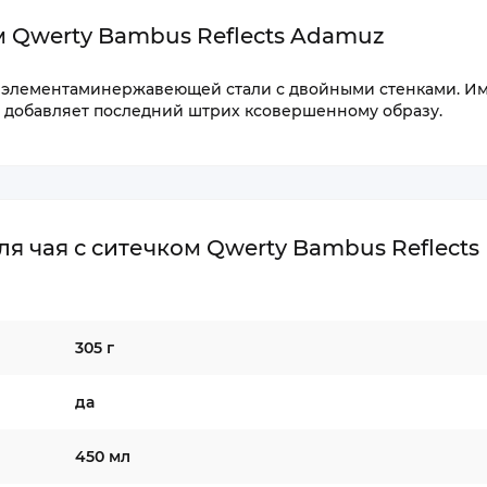
м Qwerty Bambus Reflects Adamuz
с элементаминержавеющей стали с двойными стенками. И
а добавляет последний штрих ксовершенному образу.
я чая с ситечком Qwerty Bambus Reflects
305 г
да
450 мл