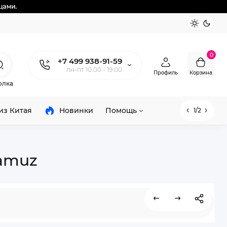
0
+7 499 938-91-59
пн-пт 10:00 - 19:00
Профиль
Корзина
олка
из Китая
Новинки
Помощь
1/2
damuz