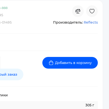
-
888
95
-01495
Производитель:
Reflects
Добавить в корзину
рый заказ
тики
305 г