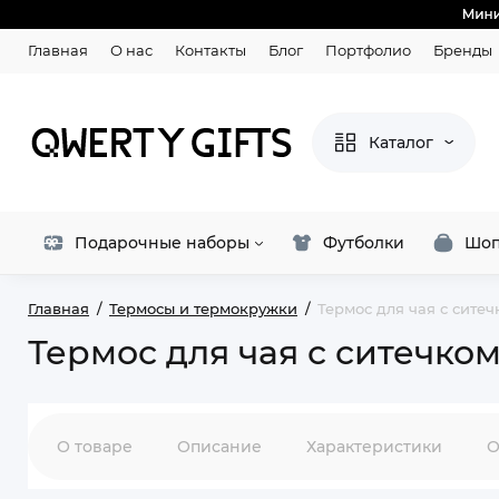
Главная
О нас
Контакты
Блог
Портфолио
Бренды
Каталог
Подарочные наборы
Футболки
Шоп
Главная
Термосы и термокружки
Термос для чая с сите
Термос для чая с ситечко
О товаре
Описание
Характеристики
О