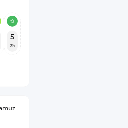
5
0%
damuz