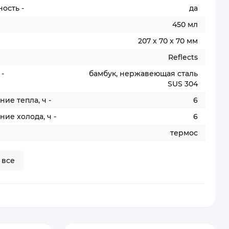
ость -
да
450 мл
207 x 70 x 70 мм
Reflects
-
бамбук, нержавеющая сталь
SUS 304
ие тепла, ч -
6
ие холода, ч -
6
термос
 все