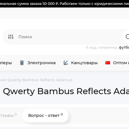
Я ищу, например,
футб
перы
Электроника
Канцтовары
Оптом 
чком Qwerty Bambus Reflects Adamuz
м Qwerty Bambus Reflects A
0
0
тзывы
Вопрос - ответ