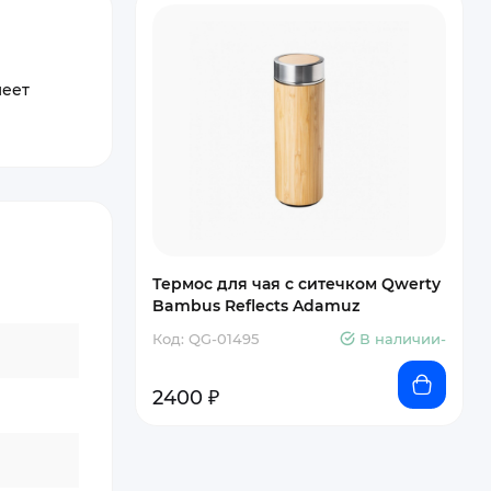
меет
Термос для чая с ситечком Qwerty
Bambus Reflects Adamuz
Код: QG-01495
В наличии-
2400 ₽