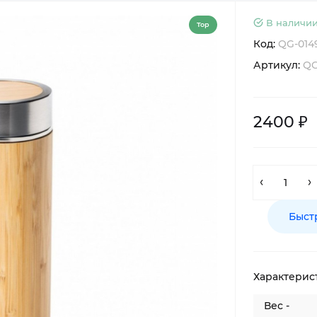
В наличии
Top
Код:
QG-014
Артикул:
QG
2400 ₽
Быст
Характерис
Вес -