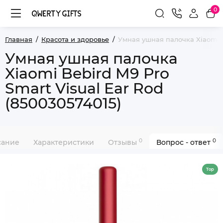
0
Главная
Красота и здоровье
Умная ушная палочка Xiaomi B
Умная ушная палочка
Xiaomi Bebird M9 Pro
Smart Visual Ear Rod
(850030574015)
0
0
сание
Характеристики
Отзывы
Вопрос - ответ
Top