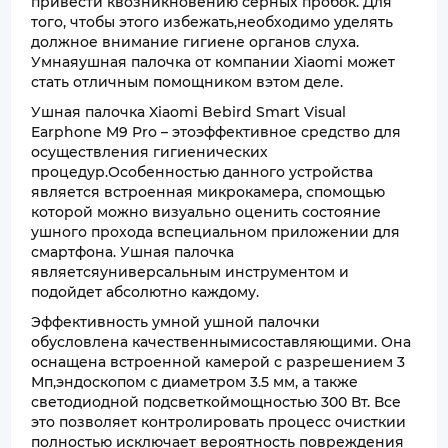
привести квозникновению серных пробок. Для
того, чтобы этого избежать,необходимо уделять
должное внимание гигиене органов слуха.
Умнаяушная палочка от компании Xiaomi может
стать отличным помощником вэтом деле.
Ушная палочка Xiaomi Bebird Smart Visual
Earphone M9 Pro – этоэффективное средство для
осуществления гигиенических
процедур.Особенностью данного устройства
является встроенная микрокамера, спомощью
которой можно визуально оценить состояние
ушного прохода вспециальном приложении для
смартфона. Ушная палочка
являетсяуниверсальным инструментом и
подойдет абсолютно каждому.
Эффективность умной ушной палочки
обусловлена качественнымисоставляющими. Она
оснащена встроенной камерой с разрешением 3
Мп,эндоскопом с диаметром 3.5 мм, а также
светодиодной подсветкоймощностью 300 Вт. Все
это позволяет контролировать процесс очисткии
полностью исключает вероятность повреждения