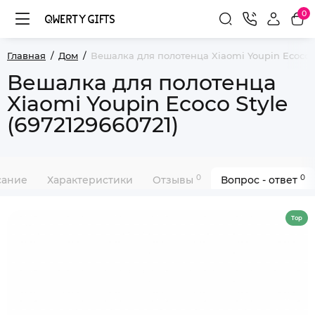
0
Главная
Дом
Вешалка для полотенца Xiaomi Youpin Ecoco St
Вешалка для полотенца
Xiaomi Youpin Ecoco Style
(6972129660721)
0
0
сание
Характеристики
Отзывы
Вопрос - ответ
Top