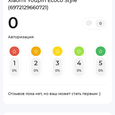
Xiaomi Youpin Ecoco Style
(6972129660721)
0
0
Авторизация
1
2
3
4
5
0%
0%
0%
0%
0%
Отзывов пока нет, но ваш может стать первым :)