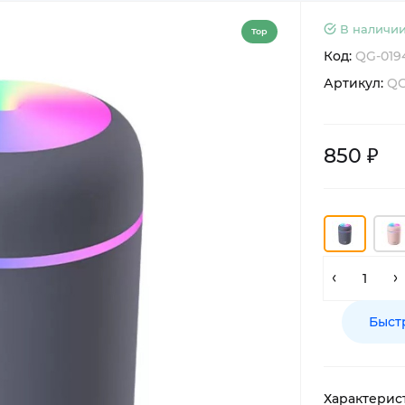
В наличии
Top
Код:
QG-019
Артикул:
QG
850 ₽
Быст
Характерис