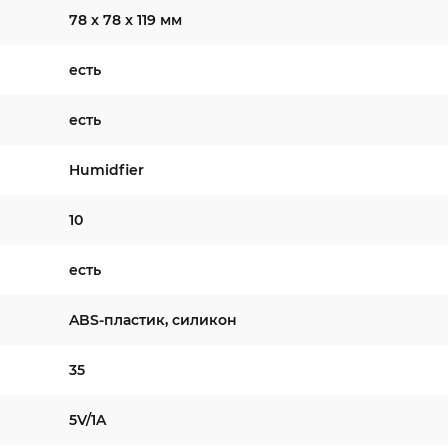
78 x 78 x 119 мм
есть
есть
Humidfier
10
есть
ABS-пластик, силикон
35
5V/1A