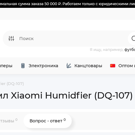
Я ищу, например,
футб
перы
Электроника
Канцтовары
Оптом 
er (DQ-107)
л Xiaomi Humidfier (DQ-107)
0
0
тзывы
Вопрос - ответ