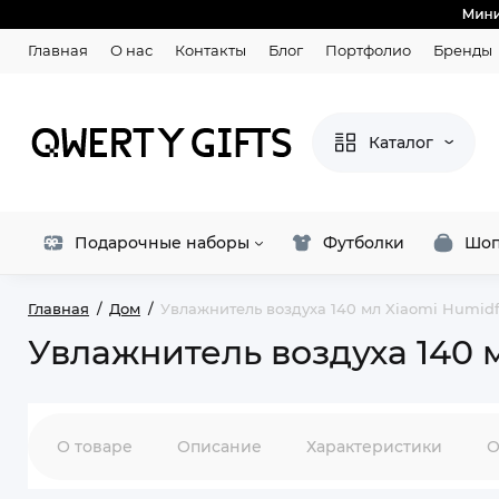
Главная
О нас
Контакты
Блог
Портфолио
Бренды
Каталог
Подарочные наборы
Футболки
Шоп
Главная
Дом
Увлажнитель воздуха 140 мл Xiaomi Humidfi
Увлажнитель воздуха 140 м
О товаре
Описание
Характеристики
О