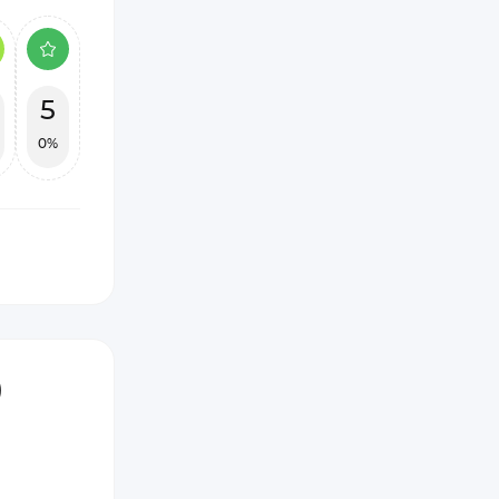
5
0%
)