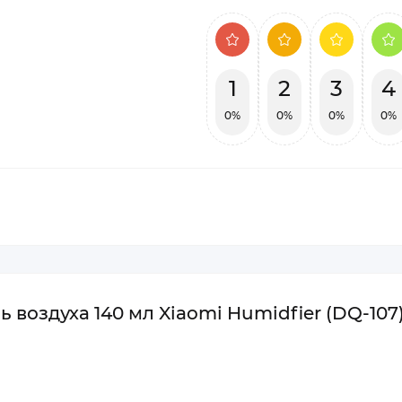
1
2
3
4
0%
0%
0%
0%
 воздуха 140 мл Xiaomi Humidfier (DQ-107