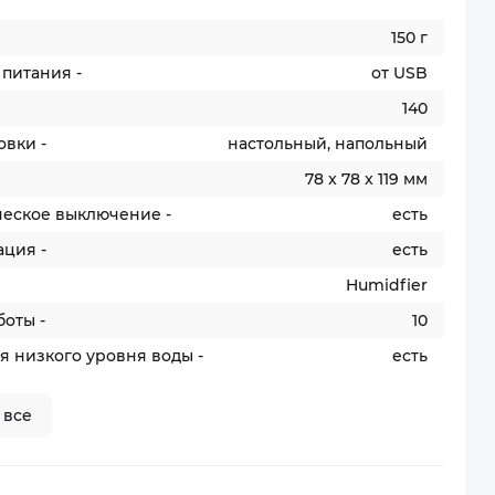
150 г
питания -
от USB
140
овки -
настольный, напольный
78 x 78 x 119 мм
ческое выключение -
есть
ация -
есть
Humidfier
оты -
10
я низкого уровня воды -
есть
 все