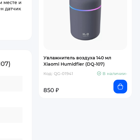
м месте и
ен датчик
Увлажнитель воздуха 140 мл
07)
Xiaomi Humidfier (DQ-107)
Код: QG-01941
В наличии-
850 ₽