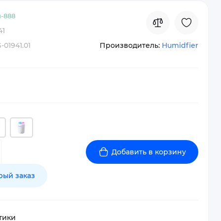
-
888
41
-01941.01
Производитель:
Humidfier
Добавить в корзину
рый заказ
тики