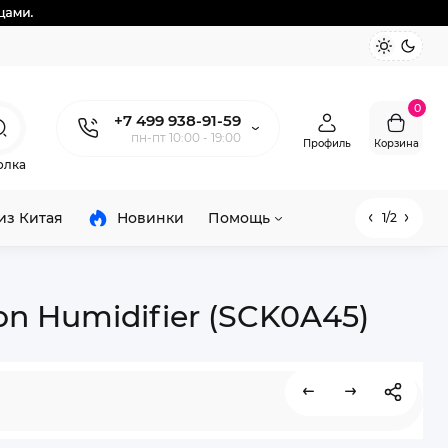
0
+7 499 938-91-59
пн-пт 10:00 - 19:00
Профиль
Корзина
олка
из Китая
Новинки
Помощь
1/2
ion Humidifier (SCK0A45)