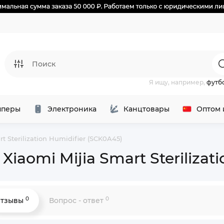
Я ищу, например,
футб
перы
Электроника
Канцтовары
Оптом 
t Sterilization Humidifier (SCK0A45)
Xiaomi Mijia Smart Sterilizat
0
0
тзывы
Вопрос - ответ