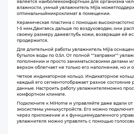
является наиболеекомфортным для организма чел
влажности, умный увлажнитель Mijia можетподдер
оптимальныймикроклимат в помещении.
Керамическая пластина с помощью высокочастотно
1-5 мкм.Двигаясь дальше по воздуховодам, они рас
своему размеру дажевглубь кожи, возвращая ей ес
продержится.
Для длительной работы увлажнитель Mijia оснащен
бутылок воды по 0.5л. От полной ""заправки"" увлаж
пополнении и просто заниматьсясвоими делами ил
верхом облегчает не только его наполнение, но и
Четкое индикаторное кольцо. Индикаторное коль
каждый его сегментотображает разное состояние 
данные. Настроить работу увлажнителяможно про
комфортном климате.
Подключите к MiHome и управляйте даже вдали от
экосистемы умныхустройств. Его можно подключить
через приложение и к функциямудаленного управле
увлажнителя можно управлять с помощью голосо