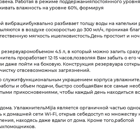
овека. Работая в режиме поддержанияпостоянного уровн
живать влажность на уровне 60%, формируя
й вибрациибуквально разбивает толщу воды на капельки
пыляются в воздухе соскоростью до 300 мл/ч, проникая бла
тественную мягкость ишелковистость.День простоит и ноч
 резервуаромобъемом 4.5 л, в который можно залить сразу
нитель проработает 12-15 часов,позволяя Вам забыть о его 
и даже пойти на боковую. Конструкция резервуара соткр
 очистку отвсевозможных загрязнений.
цо служитфункциональным украшением корпуса увлажните
работы и объем подачи, быстро сообщаяВам все самые не
стыми прикосновениями, чтобы каждый день находиться в
 дома. УвлажнительMijia является органичной частью одн
 к домашней сети Wi-Fi, открыв себедоступ ко множеству 
ния, находясь даже вдали от дома. Кроме того,работой
выхпомощников.