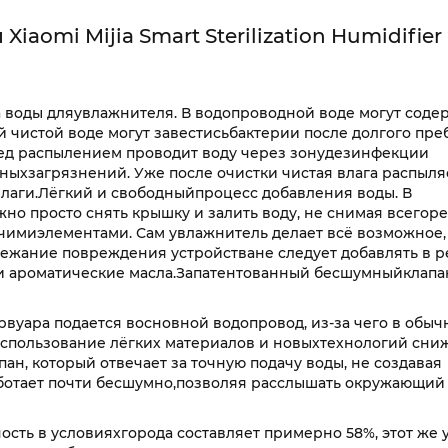
iaomi Mijia Smart Sterilization Humidifier
 воды дляувлажнителя. В водопроводной воде могут соде
й чистой воде могут завестисьбактерии после долгого пр
ред распылением проводит воду через зонудезинфекции
ныхзагрязнений. Уже после очистки чистая влага распыля
лаги.Лёгкий и свободныйпроцесс добавления воды. В
но просто снять крышку и залить воду, не снимая всегор
очимиэлементами. Сам увлажнитель делает всё возможное,
бежание повреждения устройстване следует добавлять в 
и ароматические масла.Запатентованный бесшумныйклапа
вуара подается восновной водопровод, из-за чего в обыч
спользование лёгких материалов и новыхтехнологий сни
ан, который отвечает за точную подачу воды, не создавая
аботает почти бесшумно,позволяя расслышать окружающий
ость в условияхгорода составляет примерно 58%, этот же 