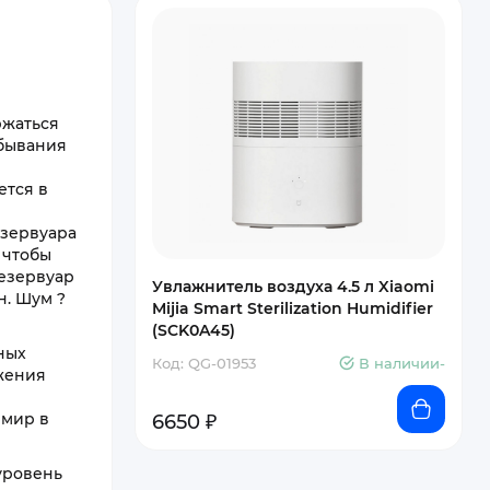
ржаться
ебывания
ется в
езервуара
 чтобы
резервуар
Увлажнитель воздуха 4.5 л Xiaomi
н. Шум ?
Mijia Smart Sterilization Humidifier
(SCK0A45)
ных
Код: QG-01953
В наличии-
жения
 мир в
6650 ₽
уровень