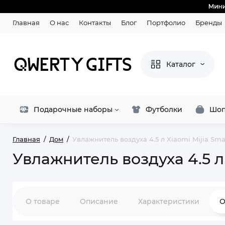
Главная
О нас
Контакты
Блог
Портфолио
Бренды
Каталог
Подарочные наборы
Футболки
Шоп
Главная
Дом
Увлажнитель воздуха 4.5 л Xiaomi Mijia Smar
Увлажнитель воздуха 4.5 л 
О товаре
Описание
Характеристики
О