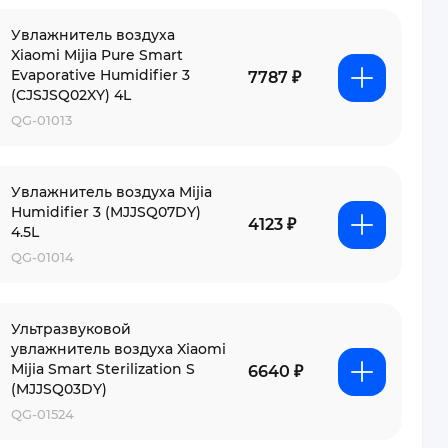
Увлажнитель воздуха
Xiaomi Mijia Pure Smart
Evaporative Humidifier 3
7787 ₽
(CJSJSQ02XY) 4L
QG-01013
Увлажнитель воздуха Mijia
Humidifier 3 (MJJSQ07DY)
4123 ₽
4.5L
QG-01014
Ультразвуковой
увлажнитель воздуха Xiaomi
Mijia Smart Sterilization S
6640 ₽
(MJJSQ03DY)
QG-01524