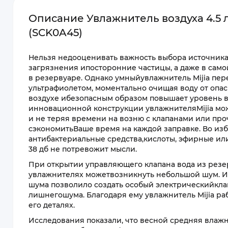
Описание Увлажнитель воздуха 4.5 л X
(SCK0A45)
Нельзя недооценивать важность выбора источника
загрязнения ипосторонние частицы, а даже в само
в резервуаре. Однако умныйувлажнитель Mijia пе
ультрафиолетом, моментально очищая воду от опас
воздухе ибезопасным образом повышает уровень в
инновационной конструкции увлажнителяMijia мож
и не теряя времени на возню с клапанами или пр
сэкономитьВаше время на каждой заправке. Во из
антибактериальные средства,кислоты, эфирные ил
38 дб не потревожит мысли.
При открытии управляющего клапана вода из резер
увлажнителях можетвозникнуть небольшой шум. И
шума позволило создать особый электрическийклап
лишнегошума. Благодаря ему увлажнитель Mijia р
его деталях.
Исследования показали, что весной средняя влажн