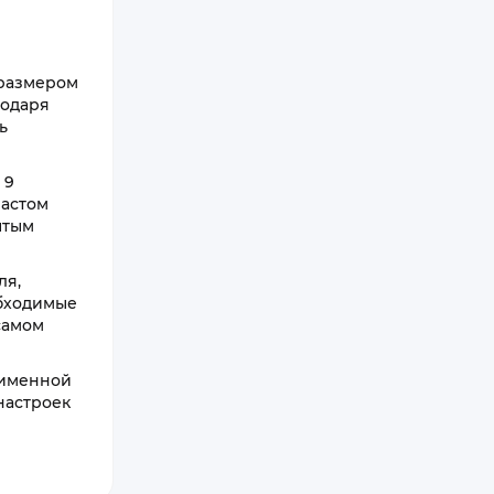
я
 размером
годаря
ь
 9
частом
ытым
ля,
обходимые
самом
оименной
настроек