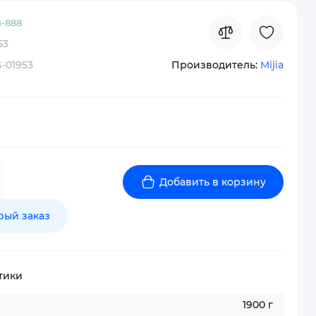
-
888
53
-01953
Производитель:
Mijia
Добавить в корзину
рый заказ
тики
1900 г