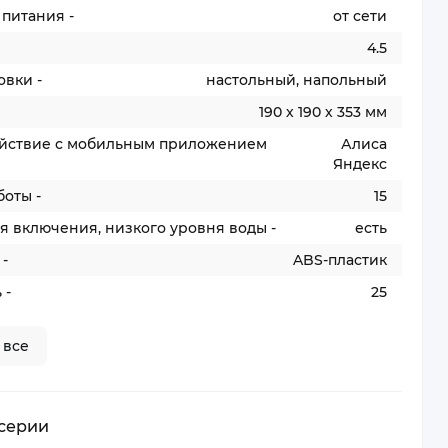
питания -
от сети
4.5
овки -
настольный, напольный
190 х 190 х 353 мм
йствие с мобильным приложением
Алиса
Яндекс
оты -
15
я включения, низкого уровня воды -
есть
-
ABS-пластик
 -
25
 все
 серии