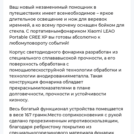
Ваш новый незаменимый помощник в
путешествиях имеет всенеобходимое – яркое
длительное освещение и нож для веревок
иремней, а ко всему прочему оснащен бойком для
стекла. С портативнымфонариком Xiaomi LEAO
Portable CREE XP вы готовы абсолютно к
любомуповороту событий!
Корпус светодиодного фонарика разработан из
специального сплававысокой прочности, а его
поверхность обработана с
помощьюпескоструйной технологии обработки и
технологии анодированияметалла. Такая
конструкция фонарика обладает
прекраснымипоказателями в плане
долговечности, прочности и устойчивости
кизносу.
Весь богатый функционал устройства помещается
в весе 167 грамм.Место соприкосновения с рукой
сделано прорезиненным ипротивоскользящим,
благодаря ребристому покрытию из
специальногорезинового материала фонарик