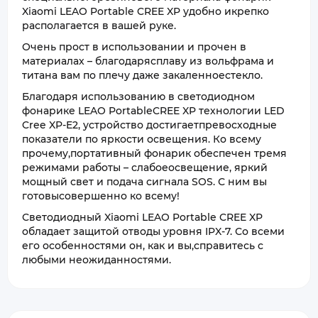
Xiaomi LEAO Portable CREE XP удобно икрепко
располагается в вашей руке.
Очень прост в использовании и прочен в
материалах – благодарясплаву из вольфрама и
титана вам по плечу даже закаленноестекло.
Благодаря использованию в светодиодном
фонарике LEAO PortableCREE XP технологии LED
Cree XP-E2, устройство достигаетпревосходные
показатели по яркости освещения. Ко всему
прочему,портативный фонарик обеспечен тремя
режимами работы – слабоеосвещение, яркий
мощный свет и подача сигнала SOS. С ним вы
готовысовершенно ко всему!
Светодиодный Xiaomi LEAO Portable CREE XP
обладает защитой отводы уровня IPX-7. Со всеми
его особенностями он, как и вы,справитесь с
любыми неожиданностями.