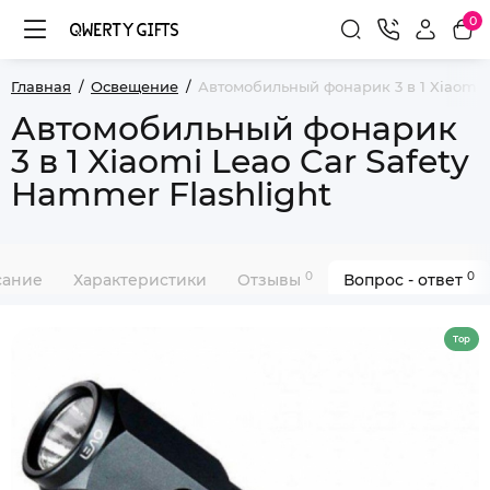
0
Главная
Освещение
Автомобильный фонарик 3 в 1 Xiaomi L
Автомобильный фонарик
3 в 1 Xiaomi Leao Car Safety
Hammer Flashlight
0
0
сание
Характеристики
Отзывы
Вопрос - ответ
Top