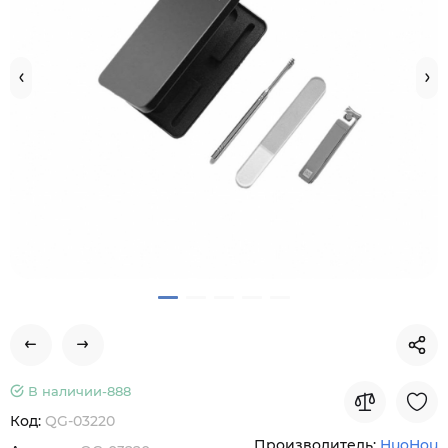
В наличии-
888
Код:
QG-03220
Производитель:
HuoHou