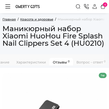
0
Главная
Красота и здоровье
Маникюрный набор Xiaomi HuoH
Маникюрный набор
Xiaomi HuoHou Fire Splash
Nail Clippers Set 4 (HU0210)
0
0
сание
Характеристики
Отзывы
Вопрос - ответ
Top