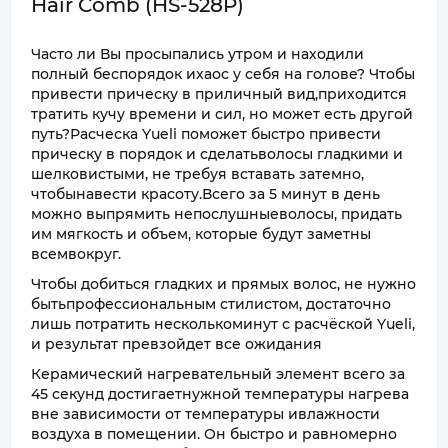
Hair Comb (HS-528P)
Часто ли Вы просыпались утром и находили
полный беспорядок ихаос у себя на голове? Чтобы
привести прическу в приличный вид,приходится
тратить кучу времени и сил, но может есть другой
путь?Расческа Yueli поможет быстро привести
прическу в порядок и сделатьволосы гладкими и
шелковистыми, не требуя вставать затемно,
чтобынавести красоту.Всего за 5 минут в день
можно выпрямить непослушныеволосы, придать
им мягкость и объем, которые будут заметны
всемвокруг.
Чтобы добиться гладких и прямых волос, не нужно
бытьпрофессиональным стилистом, достаточно
лишь потратить несколькоминут с расчёской Yueli,
и результат превзойдет все ожидания
Керамический нагревательный элемент всего за
45 секунд достигаетнужной температуры нагрева
вне зависимости от температуры ивлажности
воздуха в помещении. Он быстро и равномерно