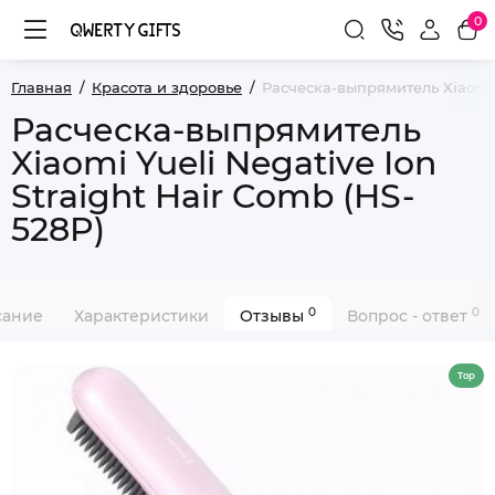
0
Главная
Красота и здоровье
Расческа-выпрямитель Xiaomi Y
Расческа-выпрямитель
Xiaomi Yueli Negative Ion
Straight Hair Comb (HS-
528P)
0
0
сание
Характеристики
Отзывы
Вопрос - ответ
Top