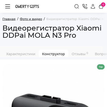
0
Главная
Фото и видео
Видеорегистратор Xiaomi DDPai MO
Видеорегистратор Xiaomi
DDPai MOLA N3 Pro
0
Характеристики
Конструктор
Отзывы
Вопрос
Top