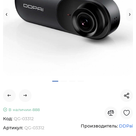
В наличии-
888
Код:
QG-03312
Производитель:
DDPai
Артикул:
QG-03312