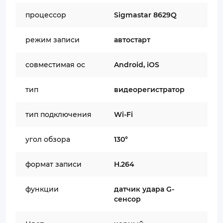
процессор
Sigmastar 8629Q
режим записи
автостарт
совместимая oc
Android, iOS
тип
видеорегистратор
тип подключения
Wi-Fi
угол обзора
130°
формат записи
H.264
функции
датчик удара G-
сенсор