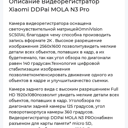
Описание Видеорегистратор
Xiaomi DDPai MOLA N3 Pro
Камера видеорегистратора оснащена
светочувствительной матрицейOmniVision
SC501AI, благодаря чему способна производить
запись вформате 2K . Высокое разрешение
изображения 2560х1600 позволитувидеть мелкие
детали всех объектов, попавших в кадр, а их
будетнемало, так как угол обзора по диагонали
равен 140 градусам.Технология цифровой
стабилизации изображения
позволяеткомпенсировать движение одного из
объектов в кадре и улучшитькачество съемки.
Камера заднего вида с высоким разрешением Full
HD 1920х1080позволит увидеть мелкие детали всех
объектов, попавших в кадр. Уголобзора по
диагонали задней камеры 125 градусов, угол
поворотакорпуса камеры 360 градусов.
Видеорегистратор DDPai MOLA N3 PROснабжен
разъемом для карты памяти* micro SD,