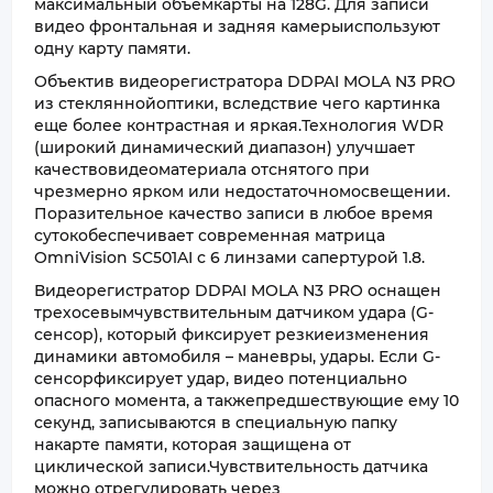
максимальный объемкарты на 128G. Для записи
видео фронтальная и задняя камерыиспользуют
одну карту памяти.
Объектив видеорегистратора DDPAI MOLA N3 PRO
из стекляннойоптики, вследствие чего картинка
еще более контрастная и яркая.Технология WDR
(широкий динамический диапазон) улучшает
качествовидеоматериала отснятого при
чрезмерно ярком или недостаточномосвещении.
Поразительное качество записи в любое время
сутокобеспечивает современная матрица
OmniVision SC501AI с 6 линзами cапертурой 1.8.
Видеорегистратор DDPAI MOLA N3 PRO оснащен
трехосевымчувствительным датчиком удара (G-
сенсор), который фиксирует резкиеизменения
динамики автомобиля – маневры, удары. Если G-
сенсорфиксирует удар, видео потенциально
опасного момента, а такжепредшествующие ему 10
секунд, записываются в специальную папку
накарте памяти, которая защищена от
циклической записи.Чувствительность датчика
можно отрегулировать через