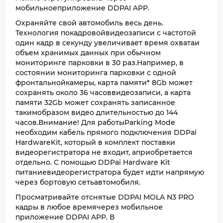
мобильноеприложение DDPAI APP.
Охраняйте свой автомобиль весь день.
Технология покадровойвидеозаписи с частотой
один кадр в секунду увеличивает время охватаи
объем хранимых данных при обычном
мониторинге парковки в 30 раз.Например, в
состоянии мониторинга парковки с одной
фронтальнойкамеры, карта памяти* 8Gb может
сохранять около 36 часоввидеозаписи, а карта
памяти 32Gb может сохранять записанное
такимобразом видео длительностью до 144
часов.Внимание! Для работыParking Mode
необходим кабель прямого подключения DDPai
HardwareKit, который в комплект поставки
видеорегистратора не входит, априобретается
отдельно. С помощью DDPai Hardware Kit
питаниевидеорегистратора будет идти напрямую
через бортовую сетьавтомобиля.
Просматривайте отснятые DDPAI MOLA N3 PRO
кадры в любое времячерез мобильное
приложение DDPAI APP. В