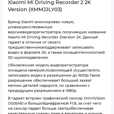
Xiaomi Mi Driving Recorder 2 2K
Version (XMMJJLY03)
Бренд Xiaomi анонсирован новую,
усовершенствованную
версиювидеорегистратора, получившую название
Xiaomi Mi Driving Recorder 2Version 2K. Данный
гаджет в отличие от своего
предшественникаподдерживает записывать
видео в формате 2K, а также оснащёнтехнологией
3D-шумоподавления.
Обновленная модель видеорегистратора
оснащена камерой,позволяющей осуществлять
записывать видео в разрешении до 1600p.Такое
разрешение обеспечивает больший захват
мелких деталей надороге, по сравнению с
предыдущим разрешением в 1080p.
В гаджет встроен графический сенсор OmniVision
OS05A10 и большойдиафрагмой F1.8, за счет чего
на сенсор падает больше света,обеспечивая
качественную съемку даже в вечернее и ночное