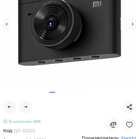
В наличии-
888
Код:
QG-03322
Производитель:
Xiaomi