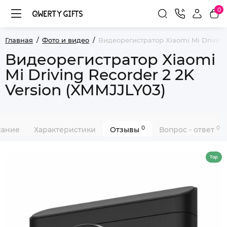
0
Главная
Фото и видео
Видеорегистратор Xiaomi Mi Driving 
Видеорегистратор Xiaomi
Mi Driving Recorder 2 2K
Version (XMMJJLY03)
0
0
сание
Характеристики
Отзывы
Вопрос - ответ
Top