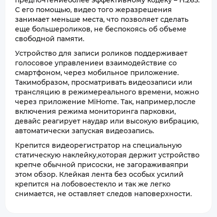
предпочтениеболее эффективному кодеку – H.265.
С его помощью, видео того жеразрешения
занимает меньше места, что позволяет сделать
еще большероликов, не беспокоясь об объеме
свободной памяти.
Устройство для записи роликов поддерживает
голосовое управлениеи взаимодействие со
смартфоном, через мобильное приложение.
Такимобразом, просматривать видеозаписи или
трансляцию в режимереального времени, можно
через приложение MiHome. Так, например,после
включения режима мониторинга парковки,
девайс реагирует наудар или высокую вибрацию,
автоматически запуская видеозапись.
Крепится видеорегистратор на специальную
статическую наклейку,которая держит устройство
крепче обычной присоски, не загораживаяпри
этом обзор. Клейкая лента без особых усилий
крепится на лобовоестекло и так же легко
снимается, не оставляет следов наповерхности.