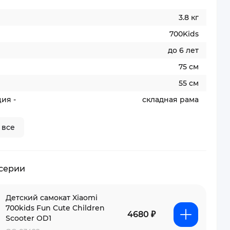
3.8 кг
700Kids
до 6 лет
75 см
55 см
ия -
складная рама
 все
 серии
Детский самокат Xiaomi
700kids Fun Cute Children
4680 ₽
Scooter OD1