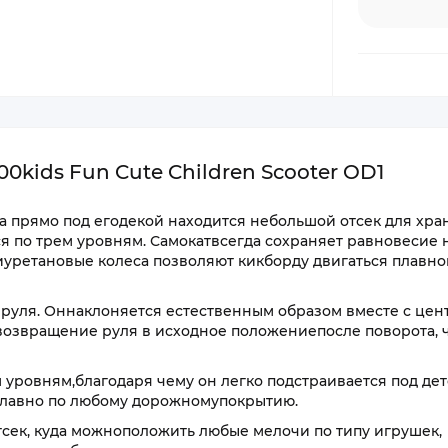
0kids Fun Cute Children Scooter OD1
 а прямо под егодекой находится небольшой отсек для хр
я по трем уровням. Самокатвсегда сохраняет равновесие 
иуретановые колеса позволяют кикборду двигаться плавно
руля. Оннаклоняется естественным образом вместе с цен
возвращение руля в исходное положениепосле поворота, 
 уровням,благодаря чему он легко подстраивается под де
плавно по любому дорожномупокрытию.
сек, куда можноположить любые мелочи по типу игрушек,