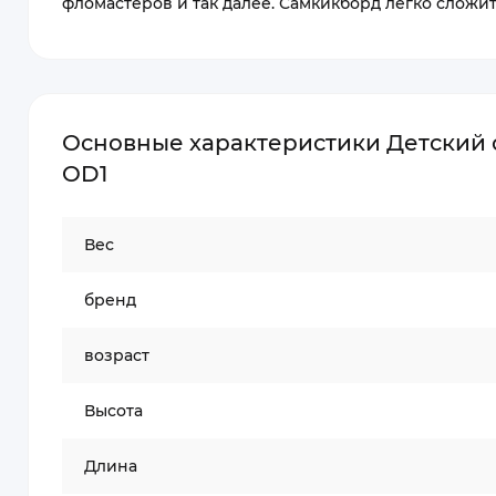
фломастеров и так далее. Самкикборд легко сложи
Основные характеристики Детский са
OD1
Вес
бренд
возраст
Высота
Длина