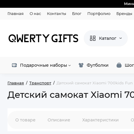
Главная
О нас
Контакты
Блог
Портфолио
Бренды
Каталог
Подарочные наборы
Футболки
Шоп
Главная
Транспорт
Детский самокат Xiaomi 700kids Fun 
Детский самокат Xiaomi 70
О товаре
Описание
Характеристики
О