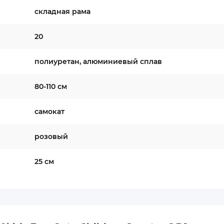
складная рама
20
полиуретан, алюминиевый сплав
80-110 см
самокат
розовый
25 см