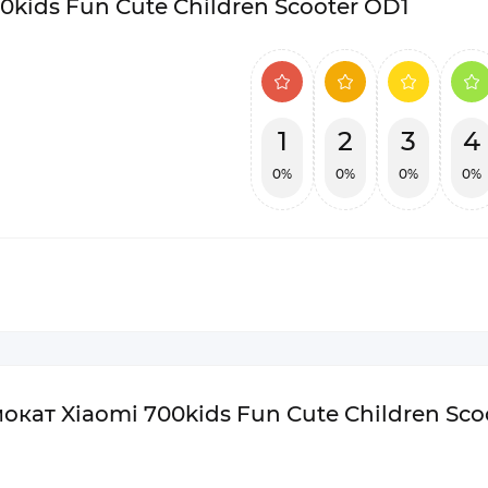
kids Fun Cute Children Scooter OD1
1
2
3
4
0%
0%
0%
0%
кат Xiaomi 700kids Fun Cute Children Sco