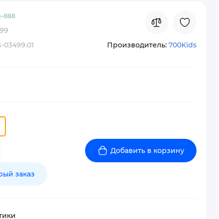
-
888
99
-03499.01
Производитель:
700Kids
Добавить в корзину
рый заказ
тики