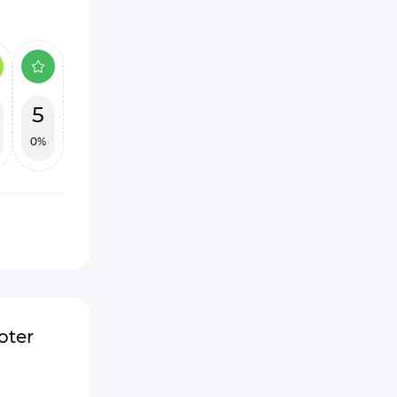
5
0%
oter