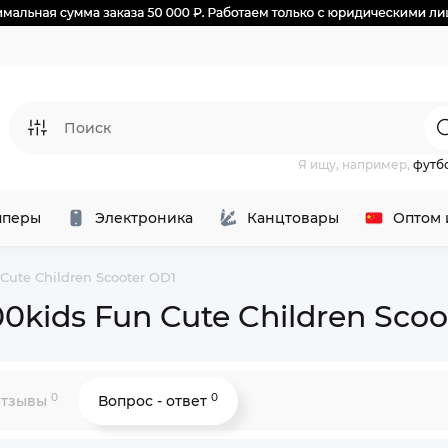
Я ищу, например,
футб
перы
Электроника
Канцтовары
Оптом 
Cute Children Scooter OD1
0kids Fun Cute Children Scoo
0
0
тзывы
Вопрос - ответ