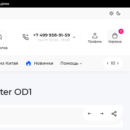
0
+7 499 938-91-59
пн-пт 10:00 - 19:00
Профиль
Корзина
олка
из Китая
Новинки
Помощь
1/2
ter OD1