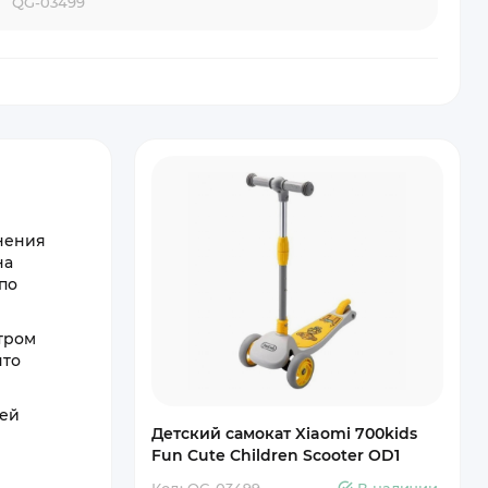
QG-03499
анения
на
по
тром
что
тей
Детский самокат Xiaomi 700kids
Fun Cute Children Scooter OD1