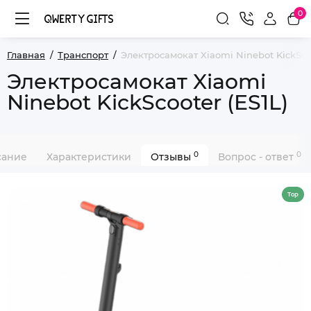
0
Главная
Транспорт
Электросамокат Xiaomi Ninebot KickScoo
Электросамокат Xiaomi
Ninebot KickScooter (ES1L)
0
0
сание
Характеристики
Отзывы
Вопрос - ответ
Top