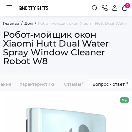
0
Главная
Дом
Робот-мойщик окон Xiaomi Hutt Dual Water S
Робот-мойщик окон
Xiaomi Hutt Dual Water
Spray Window Cleaner
Robot W8
0
0
сание
Характеристики
Отзывы
Вопрос - ответ
Top