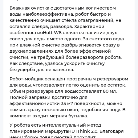
Влажная очистка с достаточным количеством
воды наиболееэффективна, робот быстро и
качественно очищает стёкла отзагрязнений, не
оставляя следов, разводов. Характерной
особенностьюHutt W8 является наличие двух
сопел для воды вместо одного. За счетэтого вода
при влажной очистке разбрызгивается сразу в
двухнаправлениях для более эффективной
очистки, не требующей болееразворота робота.
Как следствие, удалось ускорить очистку
безущерба для ее качества.
Робот-мойщик оснащён прозрачным резервуаром
для воды, чтопозволяет легко оценить ее остаток.
Объем резервуара для водысоставляет 80 мл.
Полной заправки достаточно для
эффективнойочистки 35 м? поверхности, можно
помыть сразу несколько окон, недобавляя воду. В
комплект входит мерная бутылка.
У робота есть интеллектуальный метод
планирования маршрутаHUTThink 2.0. Благодаря
чему уборку поверхностей проходит