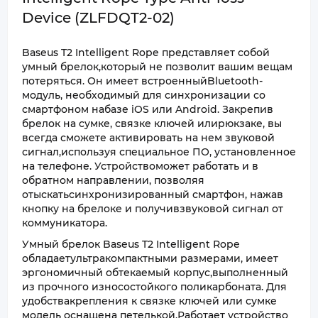
Device (ZLFDQT2-02)
Baseus T2 Intelligent Rope представляет собой
умный брелок,который не позволит вашим вещам
потеряться. Он имеет встроенныйBluetooth-
модуль, необходимый для синхронизации со
смартфоном набазе iOS или Android. Закрепив
брелок на сумке, связке ключей илирюкзаке, вы
всегда сможете активировать на нем звуковой
сигнал,используя специальное ПО, установленное
на телефоне. Устройствоможет работать и в
обратном направлении, позволяя
отыскатьсинхронизированный смартфон, нажав
кнопку на брелоке и получивзвуковой сигнал от
коммуникатора.
Умный брелок Baseus T2 Intelligent Rope
обладаетультракомпактными размерами, имеет
эргономичный обтекаемый корпус,выполненный
из прочного износостойкого поликарбоната. Для
удобствакрепления к связке ключей или сумке
модель оснащена петелькой.Работает устройство