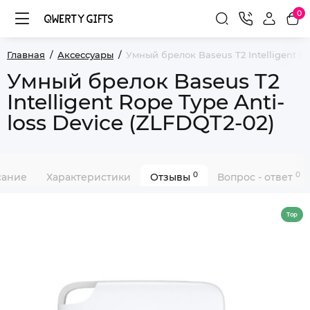
0
Главная
Аксессуары
Умный брелок Baseus T2 Intelligent Ro
Умный брелок Baseus T2
Intelligent Rope Type Anti-
loss Device (ZLFDQT2-02)
0
0
сание
Характеристики
Отзывы
Вопрос - ответ
Top