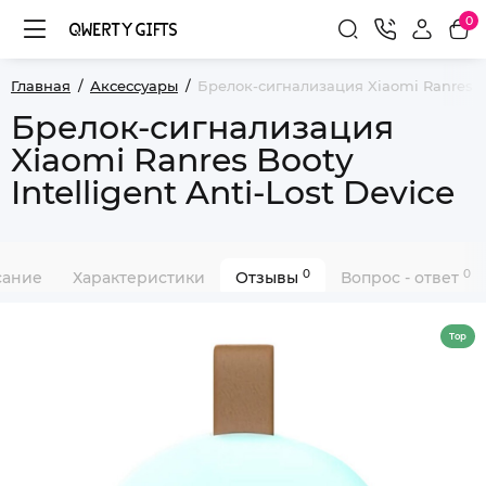
0
Главная
Аксессуары
Брелок-сигнализация Xiaomi Ranres Boo
Брелок-сигнализация
Xiaomi Ranres Booty
Intelligent Anti-Lost Device
0
0
сание
Характеристики
Отзывы
Вопрос - ответ
Top