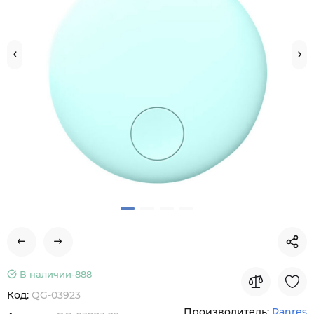
В наличии-
888
Код:
QG-03923
Производитель:
Ranres