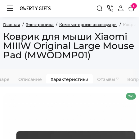
0
Главная
Электроника
Компьютерные аксессуары
Коврик
Коврик для мыши Xiaomi
MIIIW Original Large Mouse
Pad (MWODMP01)
0
варе
Описание
Характеристики
Отзывы
Вопр
Top