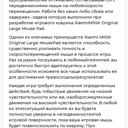
курсоранаиболее оптимально согласовывается с
передвижениями мыши на любойскорости
перемещения. Работа без каких-либо сбоев или
задержек –задача которую выполнили при
разработке игрового коврика XiaomiMIIIW Original
Large Mouse Pad.
Одним из ключевых преимуществ Xiaomi MIIIW
Original Large MousePad является способность
существенно усиливать точность и
скоростьперемещений мыши в процессе игры.
Раз за разом погружаясь в любимыйгеймплей, вы
достаточно быстро адаптируетесь к этой
особенности исможете все чаще использовать ее
для достижения превосходныхрезультатов!
Каждая игра требует выполнения определенных
действий, будь тобыстрые движения на низкой
чувствительности или же, наоборот,медленные
движения на высокой чувствительности. В любой
из этихситуаций выполняя их вы будете
полностью уверены в неподвижностиэтой
игровой поверхности, пока ваша игровая мышь
будет плавноскользить по коврику. При