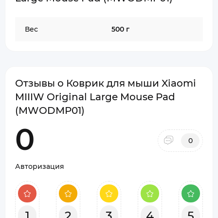
Вес
500 г
Отзывы о Коврик для мыши Xiaomi
MIIIW Original Large Mouse Pad
(MWODMP01)
0
0
Авторизация
1
2
3
4
5