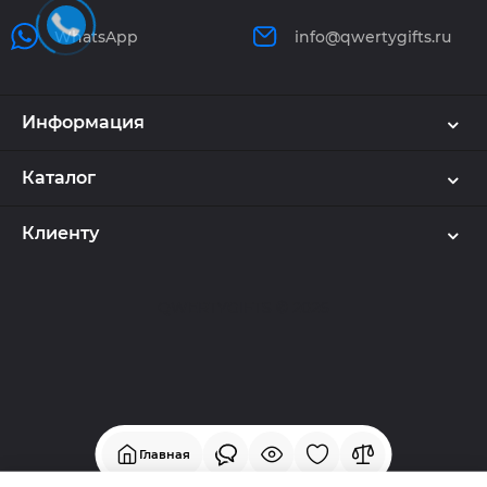
WhatsApp
info@qwertygifts.ru
Информация
Каталог
Клиенту
Используем куки и рекомендательные
технологии
🍪
Наш сайт использует cookie. Продолжая
QWERTYGIFTS © 2026
пользоваться сайтом, вы соглашаетесь на обработку
персональных данных в соответствии
с
политикой конфиденциальности
и
политикой
обработки cookie-файлов
,
а также предоставляете
согласие на обработку таких данных.
Главная
Согласен