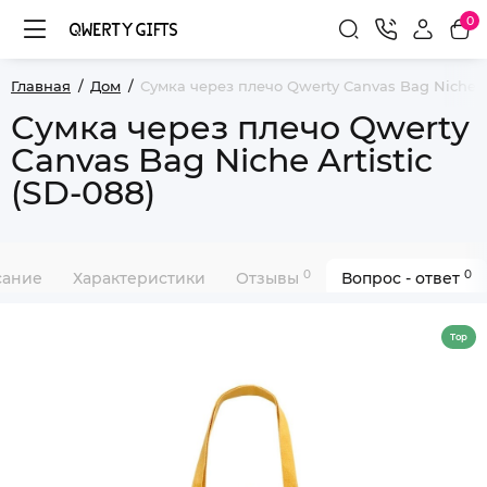
0
Главная
Дом
Сумка через плечо Qwerty Canvas Bag Niche Ar
Сумка через плечо Qwerty
Canvas Bag Niche Artistic
(SD-088)
0
0
сание
Характеристики
Отзывы
Вопрос - ответ
Top