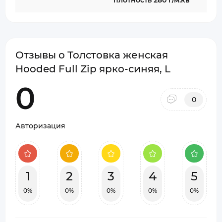
плотность 280 г/м.кв
Отзывы о Толстовка женская
Hooded Full Zip ярко-синяя, L
0
0
Авторизация
1
2
3
4
5
0%
0%
0%
0%
0%