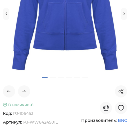
В наличии-
8
Код:
PJ-106453
Производитель:
BNC
Артикул:
PJ-WW6424501L