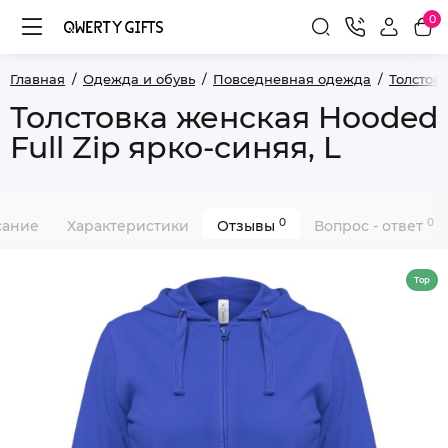
0
Главная
Одежда и обувь
Повседневная одежда
Толстов
Толстовка женская Hooded
Full Zip ярко-синяя, L
0
0
сание
Характеристики
Отзывы
Вопрос - ответ
Top