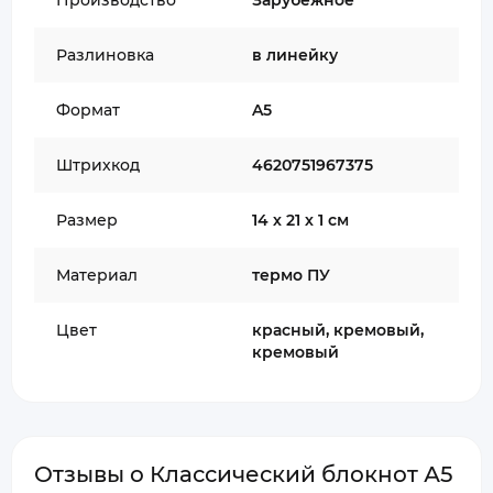
Производство
Зарубежное
Разлиновка
в линейку
Формат
A5
Штрихкод
4620751967375
Размер
14 х 21 х 1 см
Материал
термо ПУ
Цвет
красный, кремовый,
кремовый
Отзывы о Классический блокнот А5