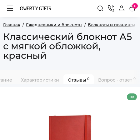
0
Главная
Ежедневники и блокноты
Блокноты и планинги
Классический блокнот А5
с мягкой обложкой,
красный
0
0
сание
Характеристики
Отзывы
Вопрос - ответ
Top