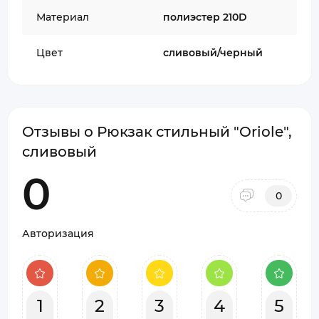
Материал
полиэстер 210D
Цвет
сливовый/черный
Отзывы о Рюкзак стильный "Oriole",
сливовый
0
0
Авторизация
1
2
3
4
5