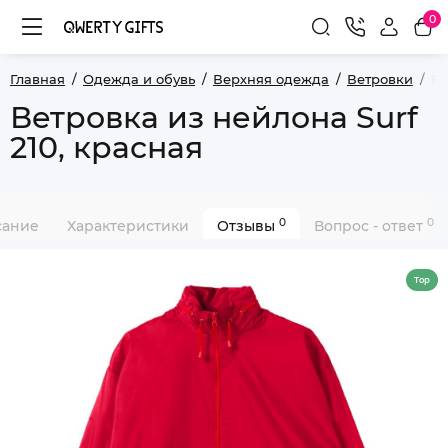
0
Главная
Одежда и обувь
Верхняя одежда
Ветровки
Ве
Ветровка из нейлона Surf
210, красная
0
0
сание
Характеристики
Отзывы
Вопрос - ответ
Top