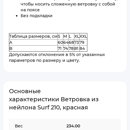
чтобы носить сложенную ветровку с собой
на поясе
Без подкладки
Таблица размеров, см
S
M
L
XL
XXL
A
60
64
68
73
79
B
71
74
78
81
84
Допускаются отклонения в 5% от указанных
параметров по размеру и цвету.
Основные
характеристики Ветровка из
нейлона Surf 210, красная
Вес
234.00