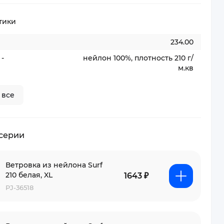
тики
234.00
-
нейлон 100%, плотность 210 г/
м.кв
 все
 серии
Ветровка из нейлона Surf
210 белая, XL
1643 ₽
PJ-36518