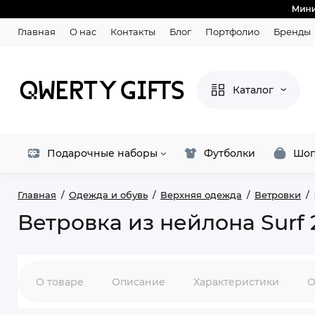
Главная
О нас
Контакты
Блог
Портфолио
Бренды
Каталог
Подарочные наборы
Футболки
Шоп
Главная
Одежда и обувь
Верхняя одежда
Ветровки
Ветровка из нейлона Surf 
О товаре
Описание
Характеристики
О