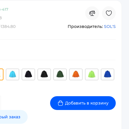
-
417
8
-1384.80
Производитель:
SOL'S
Добавить в корзину
рый заказ