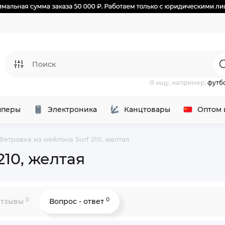
Я ищу, например,
футб
перы
Электроника
Канцтовары
Оптом 
Ветровка из нейлона Surf 210, желтая
210, желтая
0
0
тзывы
Вопрос - ответ