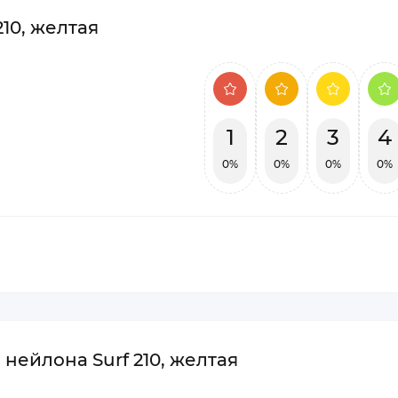
10, желтая
1
2
3
4
0%
0%
0%
0%
нейлона Surf 210, желтая