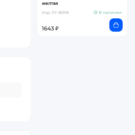
желтая
Код: PJ-36518
В наличии-
1643 ₽