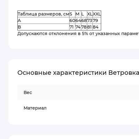
Таблица размеров, см
S
M
L
XL
XXL
A
60
64
68
73
79
B
71
74
78
81
84
Допускаются отклонения в 5% от указанных парамет
Основные характеристики Ветровка и
Вес
Материал