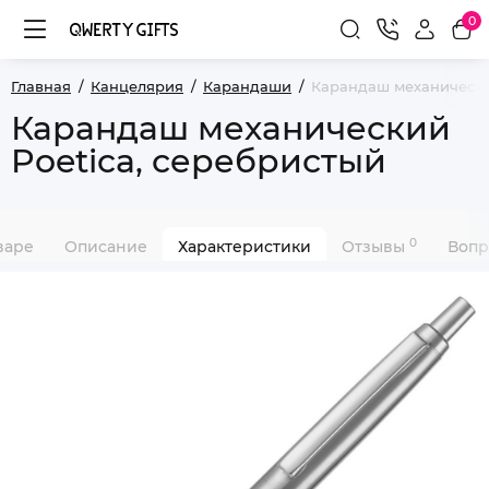
0
Главная
Канцелярия
Карандаши
Карандаш механически
Карандаш механический
Poetica, серебристый
0
варе
Описание
Характеристики
Отзывы
Вопр