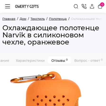
0
Главная
Дом
Текстиль
Полотенца
Охлаждающее полоте
Охлаждающее полотенце
Narvik в силиконовом
чехле, оранжевое
0
0
сание
Характеристики
Отзывы
Вопрос - ответ