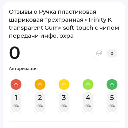
Отзывы о Ручка пластиковая
шариковая трехгранная «Trinity K
transparent Gum» soft-touch с чипом
передачи инфо, охра
0
0
Авторизация
1
2
3
4
5
0%
0%
0%
0%
0%