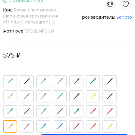
В наличии-
10000
Код:
Ручка пластиковая
шариковая трехгранная
Производитель:
Scripto
«Trinity K transparent G
Артикул:
187926NFC.08
575 ₽