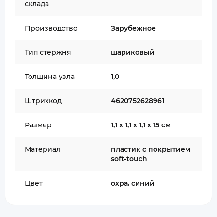
склада
Производство
Зарубежное
Тип стержня
шариковый
Толщина узла
1,0
Штрихкод
4620752628961
Размер
1,1 х 1,1 х 1,1 х 15 см
Материал
пластик с покрытием
soft-touch
Цвет
охра, синий