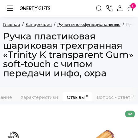
0
Главная
Канцелярия
Ручки многофункциональные
Ручка
Ручка пластиковая
шариковая трехгранная
«Trinity K transparent Gum»
soft-touch с чипом
передачи инфо, охра
0
0
сание
Характеристики
Отзывы
Вопрос - ответ
Top