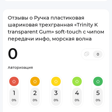
Отзывы о Ручка пластиковая
шариковая трехгранная «Trinity K
transparent Gum» soft-touch с чипом
передачи инфо, морская волна
0
0
Авторизация
1
2
3
4
5
0%
0%
0%
0%
0%