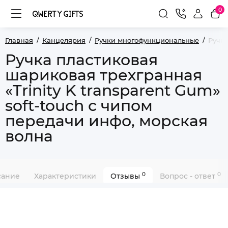
0
Главная
Канцелярия
Ручки многофункциональные
Ручка
Ручка пластиковая
шариковая трехгранная
«Trinity K transparent Gum»
soft-touch с чипом
передачи инфо, морская
волна
0
0
сание
Характеристики
Отзывы
Вопрос - ответ