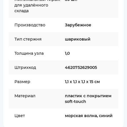
для удалённого
склада
Производство
Зарубежное
Тип стержня
шариковый
Толщина узла
1,0
Штрихкод
4620752629005
Размер
1,1 х 1,1 х 1,1 х 15 см
Материал
пластик с покрытием
soft-touch
Цвет
морская волна, синий