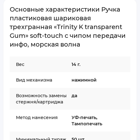
Основные характеристики Ручка
пластиковая шариковая
трехгранная «Trinity K transparent
Gum» soft-touch с чипом передачи
инфо, морская волна
Вес
14 г.
Вид механизма
нажимной
Возможность замены
да
стержня/картриджа
Метод нанесения
УФ-печать,
Тампопечать
Минимальный тираж
50 шт.