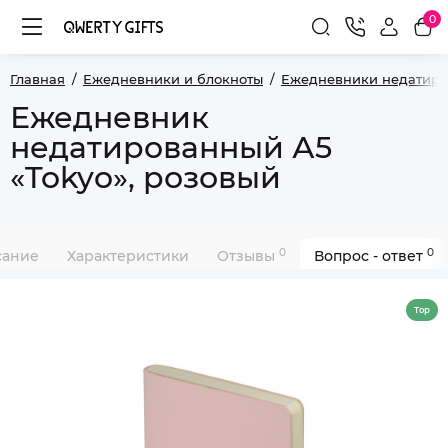
0
Главная
Ежедневники и блокноты
Ежедневники недатир
Ежедневник
недатированный А5
«Tokyo», розовый
0
0
сание
Характеристики
Отзывы
Вопрос - ответ
Top