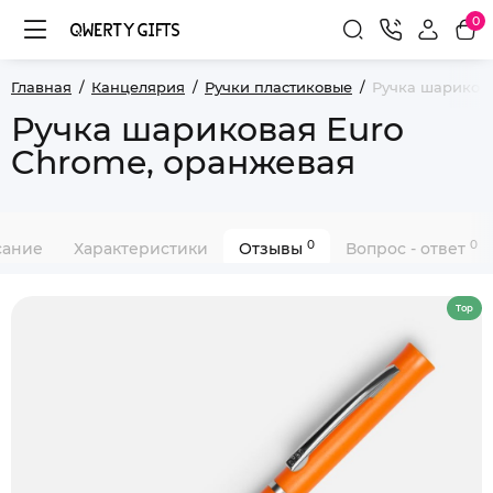
0
Главная
Канцелярия
Ручки пластиковые
Ручка шарикова
Ручка шариковая Euro
Chrome, оранжевая
0
0
сание
Характеристики
Отзывы
Вопрос - ответ
Top