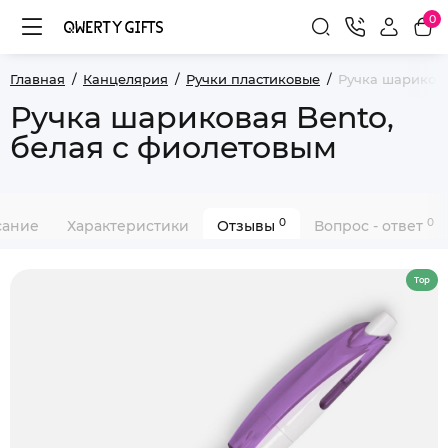
0
Главная
Канцелярия
Ручки пластиковые
Ручка шарикова
Ручка шариковая Bento,
белая с фиолетовым
0
0
сание
Характеристики
Отзывы
Вопрос - ответ
Top