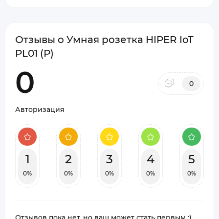
Отзывы о Умная розетка HIPER IoT
PL01 (Р)
0
0
Авторизация
1
2
3
4
5
0%
0%
0%
0%
0%
Отзывов пока нет, но ваш может стать первым :)