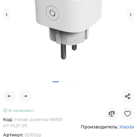
В наличии-
1
Код:
Умная розетка HIPER
IoT PL01 (Р)
Производитель:
Xiaoda
Артикул:
521052p