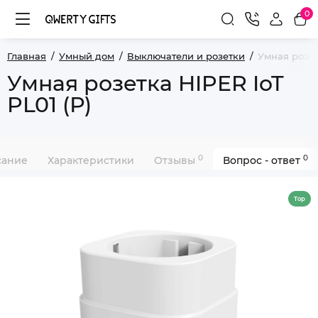
0
Главная
Умный дом
Выключатели и розетки
Умная розет
Умная розетка HIPER IoT
PL01 (Р)
0
0
сание
Характеристики
Отзывы
Вопрос - ответ
Top