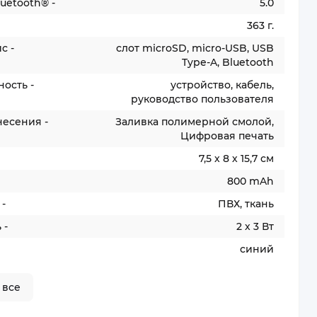
uetooth® -
5.0
363 г.
с -
слот microSD, micro-USB, USB
Type-A, Bluetooth
ость -
устройство, кабель,
руководство пользователя
несения -
Заливка полимерной смолой,
Цифровая печать
7,5 х 8 х 15,7 см
800 mAh
-
ПВХ, ткань
 -
2 х 3 Вт
синий
 все