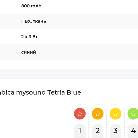
800 mAh
ПВХ, ткань
2 х 3 Вт
синий
ica mysound Tetria Blue
1
2
3
4