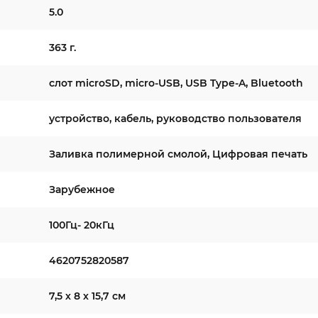
5.0
363 г.
слот microSD, micro-USB, USB Type-A, Bluetooth
устройство, кабель, руководство пользователя
Заливка полимерной смолой, Цифровая печать
Зарубежное
100Гц- 20кГц
4620752820587
7,5 х 8 х 15,7 см