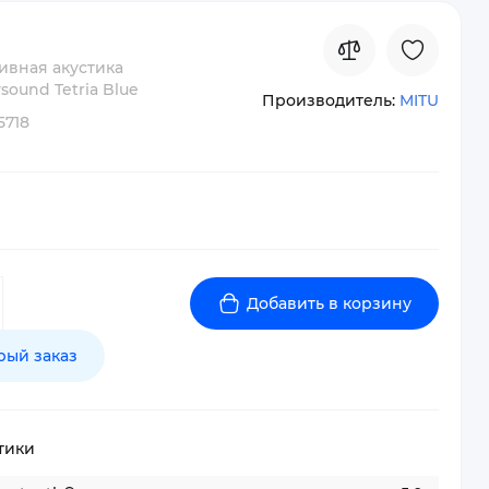
ивная акустика
ound Tetria Blue
Производитель:
MITU
5718
Добавить в корзину
рый заказ
тики