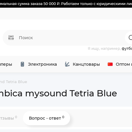
Я ищу, например,
футб
перы
Электроника
Канцтовары
Оптом 
d Tetria Blue
bica mysound Tetria Blue
0
0
тзывы
Вопрос - ответ