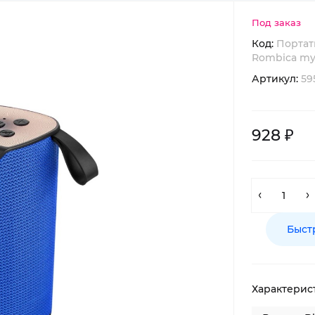
Под заказ
Код:
Портат
Rombica mys
Артикул:
59
928 ₽
Быст
Характерис