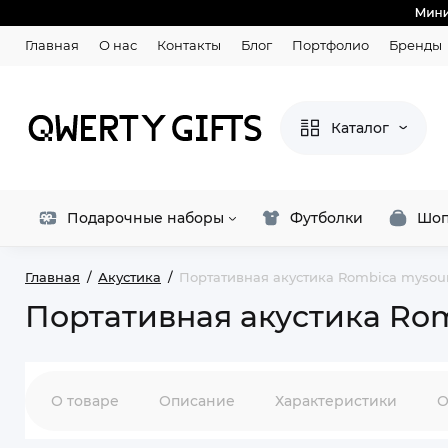
Главная
О нас
Контакты
Блог
Портфолио
Бренды
Каталог
Подарочные наборы
Футболки
Шоп
Главная
Акустика
Портативная акустика Rombica mysoun
Портативная акустика Rom
О товаре
Описание
Характеристики
О