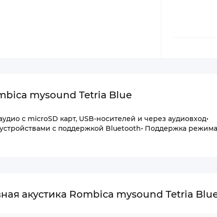
bica mysound Tetria Blue
удио с microSD карт, USB-носителей и через аудиовход•
устройствами с поддержкой Bluetooth• Поддержка режима
ая акустика Rombica mysound Tetria Blu