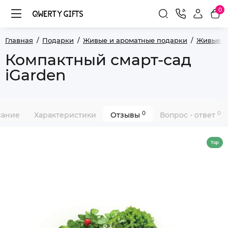
0
Главная
Подарки
Живые и ароматные подарки
Живые п
Компактный смарт-сад
iGarden
0
0
сание
Характеристики
Отзывы
Вопрос - ответ
Top