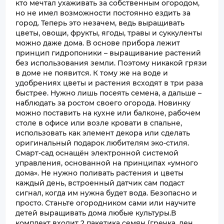
кто мечтал ухаживать за собственным огородом,
но не имел возможности постоянно ездить за
город. Теперь это незачем, ведь выращивать
цветы, овощи, фрукты, ягоды, травы и суккуленты
можно даже дома. В основе прибора лежит
принцип гидропоники – выращивание растений
без использования земли. Поэтому никакой грязи
в доме не появится. К тому же на воде и
удобрениях цветы и растения всходят в три раза
быстрее. Нужно лишь посеять семена, а дальше –
наблюдать за ростом своего огорода. Новинку
можно поставить на кухне или балконе, рабочем
столе в офисе или возле кровати в спальне,
использовать как элемент декора или сделать
оригинальный подарок любителям эко-стиля.
Смарт-сад оснащён электронной системой
управления, основанной на принципах «умного
дома». Не нужно поливать растения и цветы
каждый день, встроенный датчик сам подаст
сигнал, когда им нужна будет вода. Безопасно и
просто. Станьте огородником сами или научите
детей выращивать дома любые культуры.В
комплект входит 2 пакетика семян (гречка, лен