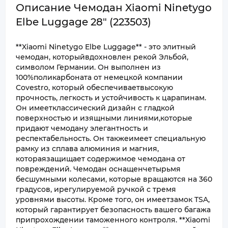
Описание Чемодан Xiaomi Ninetygo
Elbe Luggage 28" (223503)
**Xiaomi Ninetygo Elbe Luggage** - это элитный
чемодан, которыйвдохновлен рекой Эльбой,
символом Германии. Он выполнен из
100%поликарбоната от немецкой компании
Covestro, который обеспечиваетвысокую
прочность, легкость и устойчивость к царапинам.
Он имеетклассический дизайн с гладкой
поверхностью и изящными линиями,которые
придают чемодану элегантность и
респектабельность. Он такжеимеет специальную
рамку из сплава алюминия и магния,
котораязащищает содержимое чемодана от
повреждений. Чемодан оснащенчетырьмя
бесшумными колесами, которые вращаются на 360
градусов, ирегулируемой ручкой с тремя
уровнями высоты. Кроме того, он имеетзамок TSA,
который гарантирует безопасность вашего багажа
припрохождении таможенного контроля. **Xiaomi