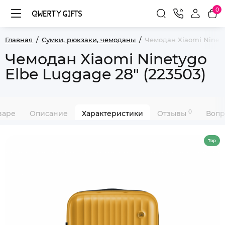
0
Главная
Сумки, рюкзаки, чемоданы
Чемодан Xiaomi Ninetyg
Чемодан Xiaomi Ninetygo
Elbe Luggage 28" (223503)
0
варе
Описание
Характеристики
Отзывы
Вопр
Top