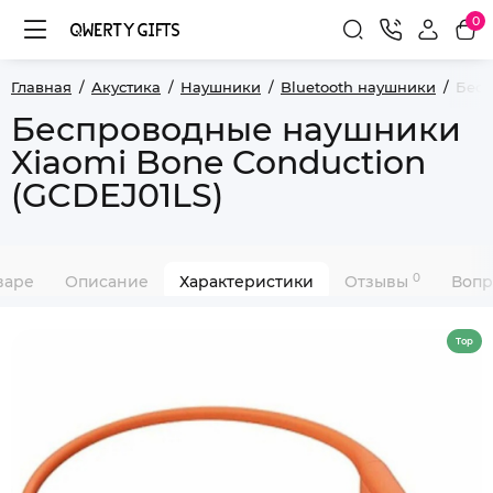
0
Главная
Акустика
Наушники
Bluetooth наушники
Бесп
Беспроводные наушники
Xiaomi Bone Conduction
(GCDEJ01LS)
0
варе
Описание
Характеристики
Отзывы
Вопр
Top