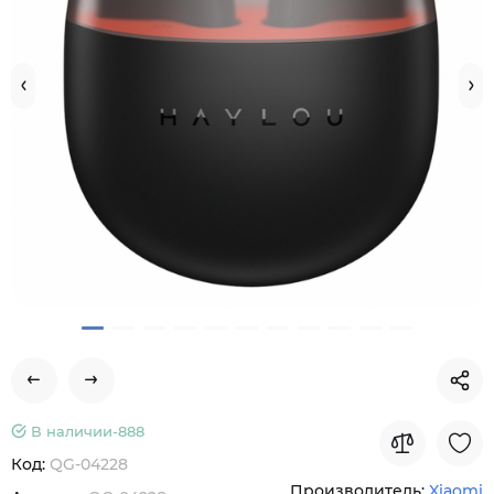
В наличии-
888
Код:
QG-04228
Производитель:
Xiaomi