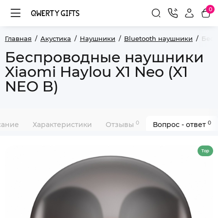
0
Главная
Акустика
Наушники
Bluetooth наушники
Бесп
Беспроводные наушники
Xiaomi Haylou X1 Neo (X1
NEO B)
0
0
сание
Характеристики
Отзывы
Вопрос - ответ
Top