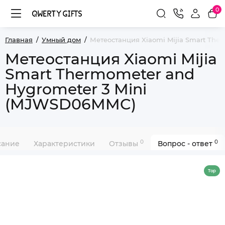
0
Главная
Умный дом
Метеостанция Xiaomi Mijia Smart The
Метеостанция Xiaomi Mijia
Smart Thermometer and
Hygrometer 3 Mini
(MJWSD06MMC)
0
0
сание
Характеристики
Отзывы
Вопрос - ответ
Top