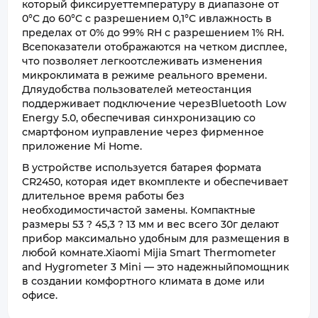
который фиксируеттемпературу в диапазоне от
0°C до 60°C с разрешением 0,1°C ивлажность в
пределах от 0% до 99% RH с разрешением 1% RH.
Всепоказатели отображаются на четком дисплее,
что позволяет легкоотслеживать изменения
микроклимата в режиме реального времени.
Дляудобства пользователей метеостанция
поддерживает подключение черезBluetooth Low
Energy 5.0, обеспечивая синхронизацию со
смартфоном иуправление через фирменное
приложение Mi Home.
В устройстве используется батарея формата
CR2450, которая идет вкомплекте и обеспечивает
длительное время работы без
необходимостичастой замены. Компактные
размеры 53 ? 45,3 ? 13 мм и вес всего 30г делают
прибор максимально удобным для размещения в
любой комнате.Xiaomi Mijia Smart Thermometer
and Hygrometer 3 Mini — это надежныйпомощник
в создании комфортного климата в доме или
офисе.