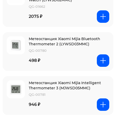
Watch (LYWSD02MMC)
QG-01662
2075 ₽
Метеостанция Xiaomi Mijia Bluetooth
Thermometer 2 (LYWSD03MMC)
QG-00780
498 ₽
Метеостанция Xiaomi Mijia Intelligent
Thermometer 3 (MJWSD05MMC)
QG-00781
946 ₽