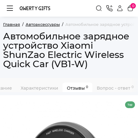
0
Главная
Автоаксессуары
Автомобильное зарядное устройств
Автомобильное зарядное
устройство Xiaomi
ShunZao Electric Wireless
Quick Car (VB1-W)
0
0
сание
Характеристики
Отзывы
Вопрос - ответ
Top