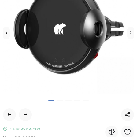
В наличии-
888