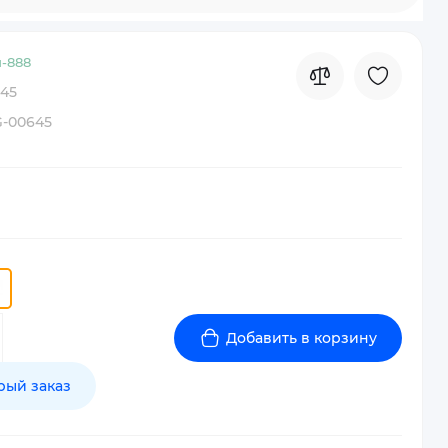
-
888
45
-00645
Добавить в корзину
рый заказ