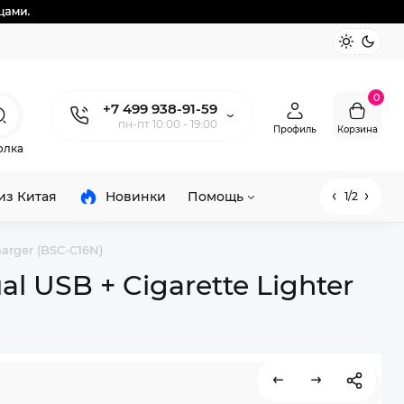
0
+7 499 938-91-59
пн-пт 10:00 - 19:00
Профиль
Корзина
олка
из Китая
Новинки
Помощь
1/2
arger (BSC-C16N)
 USB + Cigarette Lighter