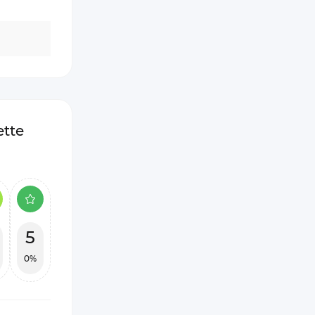
tte
5
0%