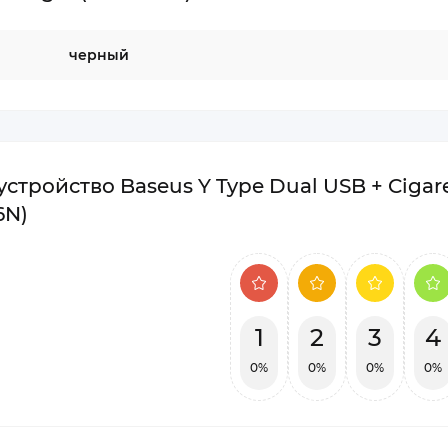
черный
тройство Baseus Y Type Dual USB + Cigare
6N)
1
2
3
4
0%
0%
0%
0%