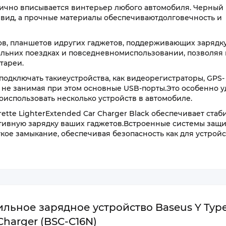
ично вписывается винтерьер любого автомобиля. Черный
 вид, а прочные материалы обеспечиваютдолговечность и
в, планшетов идругих гаджетов, поддерживающих зарядк
льних поездках и повседневномиспользовании, позволяя 
тареи.
одключать такиеустройства, как видеорегистраторы, GPS-
 не занимая при этом основные USB-порты.Это особенно 
использовать несколько устройств в автомобиле.
rette LighterExtended Car Charger Black обеспечивает ста
ктивную зарядку ваших гаджетов.Встроенные системы защ
е замыкание, обеспечивая безопасность как для устройст
ьное зарядное устройство Baseus Y Type
 Charger (BSC-C16N)