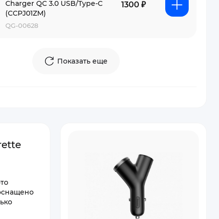
Charger QC 3.0 USB/Type-C
1300 ₽
(CCPJ01ZM)
QG-00628
Показать еще
ette
это
 оснащено
ько