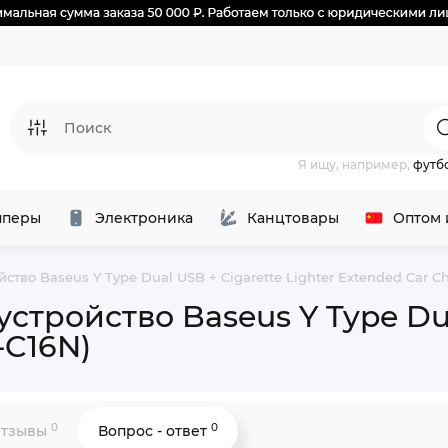
Я ищу, например,
футб
перы
Электроника
Канцтовары
Оптом 
тво Baseus Y Type Dual USB + Cigarette Lighter Extended Car Ch
тройство Baseus Y Type Dual
-C16N)
0
0
тзывы
Вопрос - ответ