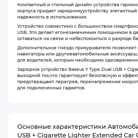
Компактный и стильный дизайн устройства гармон
корпуса придает зарядномуустройству элегантный
надежность в использовании.
Устройство совместимо с большинством смартфоно
USB. Это делает егонезаменимым помощником в да
оставаться на связи и небеспокоиться о разряде ба
Дополнительное гнездо прикуривателя позволяет п
навигаторы или другиеавтомобильные аксессуары,
для водителей, которым необходимо одновременно
Зарядное устройство Baseus Y Type Dual USB + Ciga
выходной ток,что гарантирует безопасную и эффе
предотвращают перегрев, перенапряжение икоротко
для подключенных гаджетов.
Основные характеристики Автомобил
USB + Cigarette Lighter Extended Car