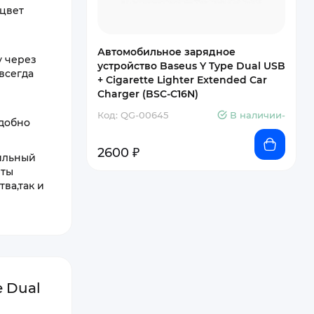
 цвет
Автомобильное зарядное
у через
устройство Baseus Y Type Dual USB
всегда
+ Cigarette Lighter Extended Car
Charger (BSC-C16N)
Код: QG-00645
В наличии-
удобно
2600 ₽
бильный
иты
ва,так и
 Dual