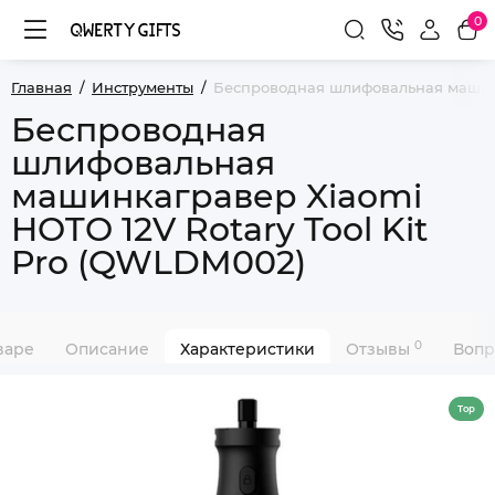
0
Главная
Инструменты
Беспроводная шлифовальная машинка
Беспроводная
шлифовальная
машинкагравер Xiaomi
HOTO 12V Rotary Tool Kit
Pro (QWLDM002)
0
варе
Описание
Характеристики
Отзывы
Вопр
Top