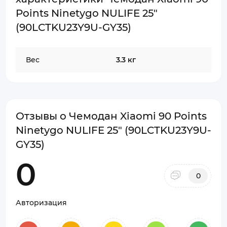
Points Ninetygo NULIFE 25"
(90LCTKU23Y9U-GY35)
Вес
3.3 кг
Отзывы о Чемодан Xiaomi 90 Points
Ninetygo NULIFE 25" (90LCTKU23Y9U-
GY35)
0
0
Авторизация