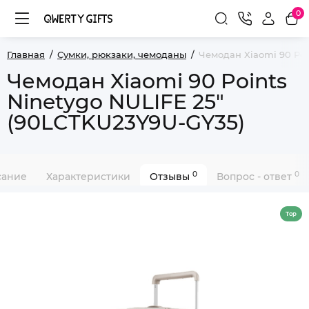
0
Главная
Сумки, рюкзаки, чемоданы
Чемодан Xiaomi 90 Poi
Чемодан Xiaomi 90 Points
Ninetygo NULIFE 25"
(90LCTKU23Y9U-GY35)
0
0
сание
Характеристики
Отзывы
Вопрос - ответ
Top