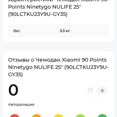
Points Ninetygo NULIFE 25"
(90LCTKU23Y9U-GY35)
Вес
3.3 кг
Отзывы о Чемодан Xiaomi 90 Points
Ninetygo NULIFE 25" (90LCTKU23Y9U-
GY35)
0
0
Авторизация