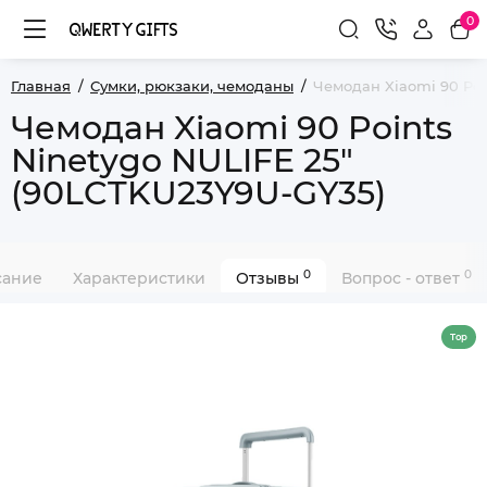
0
Главная
Сумки, рюкзаки, чемоданы
Чемодан Xiaomi 90 Poi
Чемодан Xiaomi 90 Points
Ninetygo NULIFE 25"
(90LCTKU23Y9U-GY35)
0
0
сание
Характеристики
Отзывы
Вопрос - ответ
Top